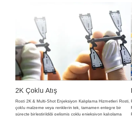
2K Çoklu Atış
Rosti 2K & Multi‑Shot Enjeksiyon Kalıplama Hizmetleri Rosti,
çoklu malzeme veya renklerin tek, tamamen entegre bir
süreçte birleştirildiği gelişmiş çoklu enjeksiyon kalıplama
çözümleri sunar. Uzmanlığımız; otomotiv, tüketici elektroniği,
medikal ve…