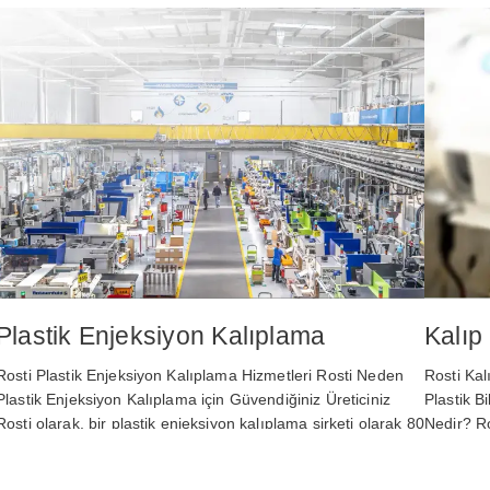
Plastik Enjeksiyon Kalıplama
Kalıp
Rosti Plastik Enjeksiyon Kalıplama Hizmetleri Rosti Neden
Rosti Kal
Plastik Enjeksiyon Kalıplama için Güvendiğiniz Üreticiniz
Plastik B
Rosti olarak, bir plastik enjeksiyon kalıplama şirketi olarak 80
Nedir? Ro
yılı aşkın tecrübeyi en son teknoloji ile birleştiriyoruz.…
görsel ol