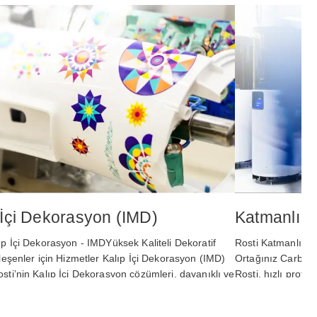
 İçi Dekorasyon (IMD)
Katmanlı Ü
ıp İçi Dekorasyon - IMDYüksek Kaliteli Dekoratif
Rosti Katmanlı Ür
ileşenler için Hizmetler Kalıp İçi Dekorasyon (IMD)
Ortağınız Carbon 
sti’nin Kalıp İçi Dekorasyon çözümleri, dayanıklı ve
Rosti, hızlı proto
arak üst düzey plastik bileşenler…
üretimi desteklem