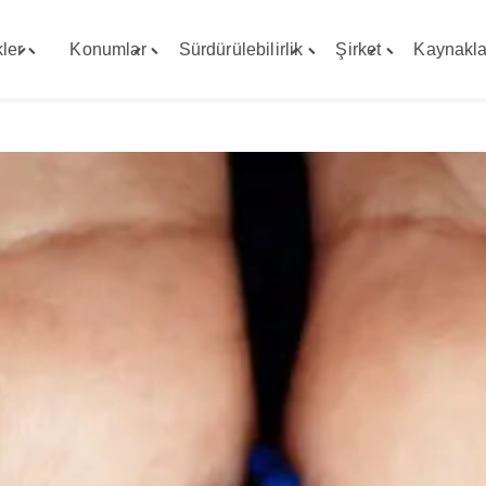
ler
Konumlar
Sürdürülebilirlik
Şirket
Kaynakla
Toggle
Toggle
Toggle
Toggle
"Yetenekler"
"Konumlar"
"Sürdürülebilirlik"
"Şirket"
menu
menu
menu
menu