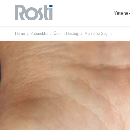
Yetenek
Skip
to
content
Home
/
Yetenekler
/
Üretim Desteği
/
Malzeme Seçimi