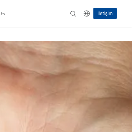
r
İletişim
Toggle
"Kaynaklar"
menu