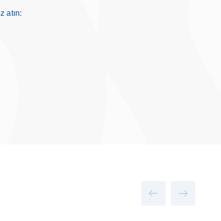
z atın: