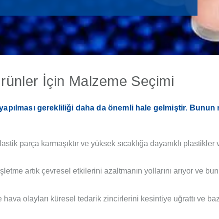
Ürünler İçin Malzeme Seçimi
 yapılması gerekliliği daha da önemli hale gelmiştir. Bunun
astik parça karmaşıktır ve yüksek sıcaklığa dayanıklı plastikler v
letme artık çevresel etkilerini azaltmanın yollarını arıyor ve bun
ava olayları küresel tedarik zincirlerini kesintiye uğrattı ve baz