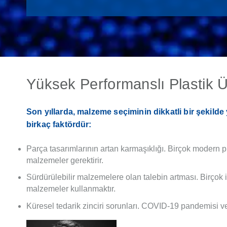
Yüksek Performanslı Plastik 
Son yıllarda, malzeme seçiminin dikkatli bir şekilde
birkaç faktördür:
Parça tasarımlarının artan karmaşıklığı. Birçok modern pl
malzemeler gerektirir.
Sürdürülebilir malzemelere olan talebin artması. Birçok iş
malzemeler kullanmaktır.
Küresel tedarik zinciri sorunları. COVID-19 pandemisi ve h