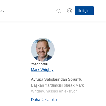
r
İletişim
Toggle
"Kaynaklar"
menu
Yazar satırı
Mark Wrigley
Avrupa Satışlarından Sorumlu
Başkan Yardımcısı olarak Mark
Wrigley, hassas enjeksiyon
kalıplama ve sözleşmeli üretim
Daha fazla oku
alanında geniş deneyim sunar.