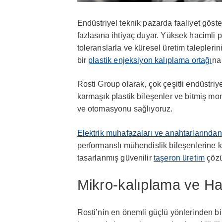
Endüstriyel teknik pazarda faaliyet göste
fazlasına ihtiyaç duyar. Yüksek hacimli pla
toleranslarla ve küresel üretim taleplerin
bir
plastik enjeksiyon kalıplama ortağı
na 
Rosti Group olarak, çok çeşitli endüstriye
karmaşık plastik bileşenler ve bitmiş mo
ve otomasyonu sağlıyoruz.
Elektrik muhafazaları ve anahtarlarından
performanslı mühendislik bileşenlerine ka
tasarlanmış güvenilir
taşeron üretim
çözü
Mikro-kalıplama ve H
Rosti’nin en önemli güçlü yönlerinden bi