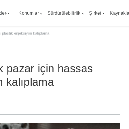
ler
Konumlar
Sürdürülebilirlik
Şirket
Kaynakla
Toggle
Toggle
Toggle
Toggle
"Yetenekler"
"Konumlar"
"Sürdürülebilirlik"
"Şirket"
menu
menu
menu
menu
s plastik enjeksiyon kalıplama
k pazar için hassas
n kalıplama