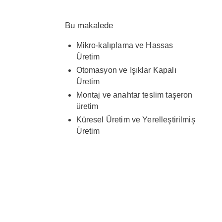
Mark, Rosti’nin yetkinliklerini Avrupa
ve küresel müşteri ihtiyaçlarıyla
Bu makalede
uyumlu hale getirmede önemli bir rol
oynar ve yüksek kaliteli çözümler ile
Mikro-kalıplama ve Hassas
hızlı hizmet sunulmasını sağlar.
Üretim
Otomasyon ve Işıklar Kapalı
Üretim
Montaj ve anahtar teslim taşeron
üretim
Küresel Üretim ve Yerelleştirilmiş
Üretim