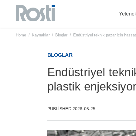
Yetenek
Skip
to
content
Home
/
Kaynaklar
/
Bloglar
/
Endüstriyel teknik pazar için hassa
BLOGLAR
Endüstriyel tekni
plastik enjeksiyo
PUBLISHED 2026-05-25