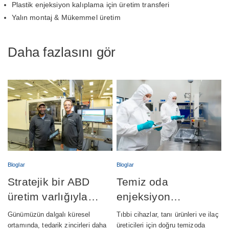
Plastik enjeksiyon kalıplama için üretim transferi
Yalın montaj & Mükemmel üretim
Daha fazlasını gör
Bloglar
Bloglar
Stratejik bir ABD
Temiz oda
üretim varlığıyla
enjeksiyon
tedarik zincirlerini
kalıplama: Sınıf 7 ve
Günümüzün dalgalı küresel
Tıbbi cihazlar, tanı ürünleri ve ilaç
güçlendirmek
Sınıf 8 –
ortamında, tedarik zincirleri daha
üreticileri için doğru temizoda