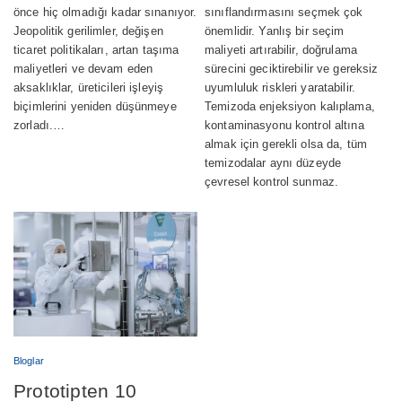
önce hiç olmadığı kadar sınanıyor.
sınıflandırmasını seçmek çok
Aralarındaki fark
Jeopolitik gerilimler, değişen
önemlidir. Yanlış bir seçim
nedir?
ticaret politikaları, artan taşıma
maliyeti artırabilir, doğrulama
maliyetleri ve devam eden
sürecini geciktirebilir ve gereksiz
aksaklıklar, üreticileri işleyiş
uyumluluk riskleri yaratabilir.
biçimlerini yeniden düşünmeye
Temizoda enjeksiyon kalıplama,
zorladı.…
kontaminasyonu kontrol altına
almak için gerekli olsa da, tüm
temizodalar aynı düzeyde
çevresel kontrol sunmaz.
Bloglar
Prototipten 10