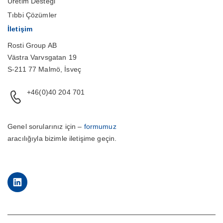
Üretim Desteği
Tıbbi Çözümler
İletişim
Rosti Group AB
Västra Varvsgatan 19
S-211 77 Malmö, İsveç
+46(0)40 204 701
Genel sorularınız için –
formumuz
aracılığıyla bizimle iletişime geçin.
LinkedIn