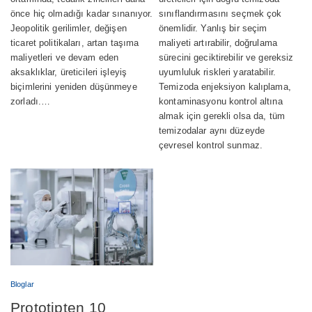
güçlendirmek
Sınıf 8 –
önce hiç olmadığı kadar sınanıyor.
sınıflandırmasını seçmek çok
Aralarındaki fark
Jeopolitik gerilimler, değişen
önemlidir. Yanlış bir seçim
nedir?
ticaret politikaları, artan taşıma
maliyeti artırabilir, doğrulama
maliyetleri ve devam eden
sürecini geciktirebilir ve gereksiz
aksaklıklar, üreticileri işleyiş
uyumluluk riskleri yaratabilir.
biçimlerini yeniden düşünmeye
Temizoda enjeksiyon kalıplama,
zorladı.…
kontaminasyonu kontrol altına
almak için gerekli olsa da, tüm
temizodalar aynı düzeyde
çevresel kontrol sunmaz.
Bloglar
Prototipten 10