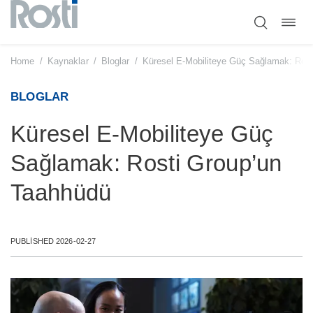
Toggl
Skip
navig
to
content
Home
/
Kaynaklar
/
Bloglar
/
Küresel E-Mobiliteye Güç Sağlamak: Ros
BLOGLAR
Küresel E-Mobiliteye Güç
Sağlamak: Rosti Group’un
Taahhüdü
PUBLISHED 2026-02-27