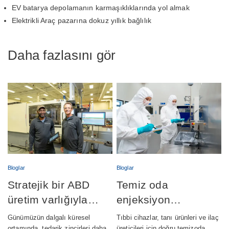
EV batarya depolamanın karmaşıklıklarında yol almak
Elektrikli Araç pazarına dokuz yıllık bağlılık
Daha fazlasını gör
Bloglar
Bloglar
Stratejik bir ABD
Temiz oda
üretim varlığıyla
enjeksiyon
tedarik zincirlerini
kalıplama: Sınıf 7 ve
Günümüzün dalgalı küresel
Tıbbi cihazlar, tanı ürünleri ve ilaç
ortamında, tedarik zincirleri daha
üreticileri için doğru temizoda