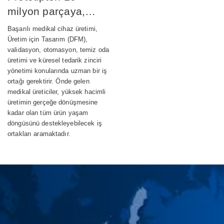
milyon parçaya,
medikal cihaz
Başarılı medikal cihaz üretimi,
üretimini başarıyla
Üretim için Tasarım (DFM),
validasyon, otomasyon, temiz oda
ölçeklendirmek
üretimi ve küresel tedarik zinciri
yönetimi konularında uzman bir iş
ortağı gerektirir. Önde gelen
medikal üreticiler, yüksek hacimli
üretimin gerçeğe dönüşmesine
kadar olan tüm ürün yaşam
döngüsünü destekleyebilecek iş
ortakları aramaktadır.