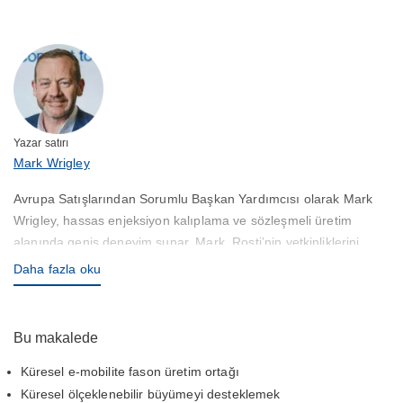
Yazar satırı
Mark Wrigley
Avrupa Satışlarından Sorumlu Başkan Yardımcısı olarak Mark
Wrigley, hassas enjeksiyon kalıplama ve sözleşmeli üretim
alanında geniş deneyim sunar. Mark, Rosti’nin yetkinliklerini
Avrupa ve küresel müşteri ihtiyaçlarıyla uyumlu hale getirmede
Daha fazla oku
önemli bir rol oynar ve yüksek kaliteli çözümler ile hızlı hizmet
sunulmasını sağlar.
Bu makalede
Küresel e-mobilite fason üretim ortağı
Küresel ölçeklenebilir büyümeyi desteklemek