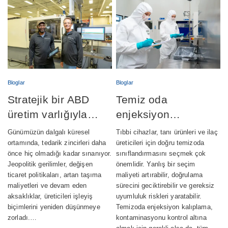
Bloglar
Bloglar
Stratejik bir ABD
Temiz oda
üretim varlığıyla
enjeksiyon
tedarik zincirlerini
kalıplama: Sınıf 7 ve
Günümüzün dalgalı küresel
Tıbbi cihazlar, tanı ürünleri ve ilaç
güçlendirmek
Sınıf 8 –
ortamında, tedarik zincirleri daha
üreticileri için doğru temizoda
önce hiç olmadığı kadar sınanıyor.
sınıflandırmasını seçmek çok
Aralarındaki fark
Jeopolitik gerilimler, değişen
önemlidir. Yanlış bir seçim
nedir?
ticaret politikaları, artan taşıma
maliyeti artırabilir, doğrulama
maliyetleri ve devam eden
sürecini geciktirebilir ve gereksiz
aksaklıklar, üreticileri işleyiş
uyumluluk riskleri yaratabilir.
biçimlerini yeniden düşünmeye
Temizoda enjeksiyon kalıplama,
zorladı.…
kontaminasyonu kontrol altına