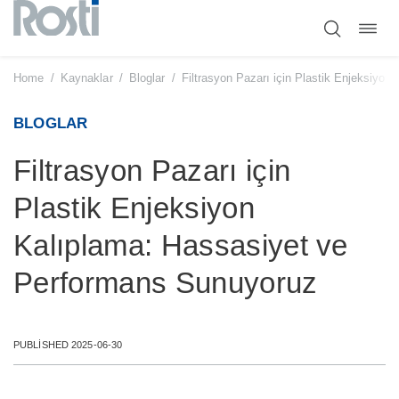
Toggl
Skip
navig
to
content
Home
/
Kaynaklar
/
Bloglar
/
Filtrasyon Pazarı için Plastik Enjeksiyo
BLOGLAR
Filtrasyon Pazarı için
Plastik Enjeksiyon
Kalıplama: Hassasiyet ve
Performans Sunuyoruz
PUBLISHED 2025-06-30