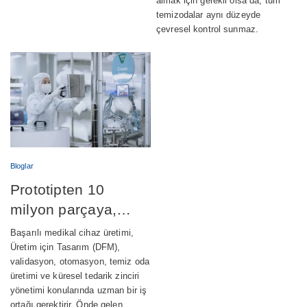
almak için gerekli olsa da, tüm
temizodalar aynı düzeyde
çevresel kontrol sunmaz.
Bloglar
Prototipten 10
milyon parçaya,
medikal cihaz
Başarılı medikal cihaz üretimi,
üretimini başarıyla
Üretim için Tasarım (DFM),
validasyon, otomasyon, temiz oda
ölçeklendirmek
üretimi ve küresel tedarik zinciri
yönetimi konularında uzman bir iş
ortağı gerektirir. Önde gelen