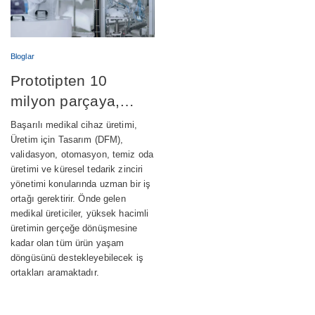
Bloglar
Prototipten 10
milyon parçaya,
medikal cihaz
Başarılı medikal cihaz üretimi,
üretimini başarıyla
Üretim için Tasarım (DFM),
validasyon, otomasyon, temiz oda
ölçeklendirmek
üretimi ve küresel tedarik zinciri
yönetimi konularında uzman bir iş
ortağı gerektirir. Önde gelen
medikal üreticiler, yüksek hacimli
üretimin gerçeğe dönüşmesine
kadar olan tüm ürün yaşam
döngüsünü destekleyebilecek iş
ortakları aramaktadır.