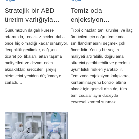
Stratejik bir ABD
Temiz oda
üretim varlığıyla
enjeksiyon
tedarik zincirlerini
kalıplama: Sınıf 7 ve
Günümüzün dalgalı küresel
Tıbbi cihazlar, tanı ürünleri ve ilaç
güçlendirmek
Sınıf 8 –
ortamında, tedarik zincirleri daha
üreticileri için doğru temizoda
önce hiç olmadığı kadar sınanıyor.
sınıflandırmasını seçmek çok
Aralarındaki fark
Jeopolitik gerilimler, değişen
önemlidir. Yanlış bir seçim
nedir?
ticaret politikaları, artan taşıma
maliyeti artırabilir, doğrulama
maliyetleri ve devam eden
sürecini geciktirebilir ve gereksiz
aksaklıklar, üreticileri işleyiş
uyumluluk riskleri yaratabilir.
biçimlerini yeniden düşünmeye
Temizoda enjeksiyon kalıplama,
zorladı.…
kontaminasyonu kontrol altına
almak için gerekli olsa da, tüm
temizodalar aynı düzeyde
çevresel kontrol sunmaz.