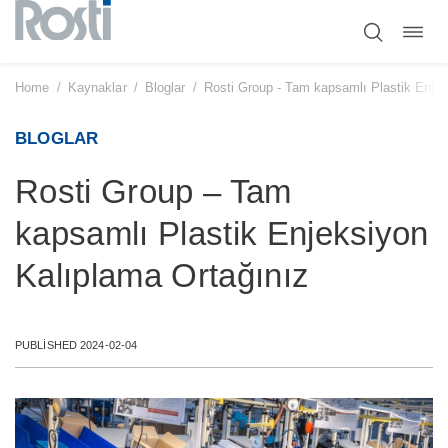
Toggl
Skip
navig
to
content
Home
/
Kaynaklar
/
Bloglar
/
Rosti Group - Tam kapsamlı Plastik Enjek
BLOGLAR
Rosti Group – Tam
kapsamlı Plastik Enjeksiyon
Kalıplama Ortağınız
PUBLISHED 2024-02-04