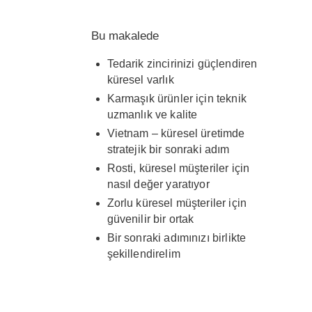
küresel varlığının genişletilmesinde
kritik bir rol oynadı. Liderliği, yeni
Bu makalede
tesislerin kurulması ve bölgesel
kapasitenin artırılmasında etkili oldu;
Tedarik zincirinizi güçlendiren
buna yüksek hassasiyetli enjeksiyon
küresel varlık
kalıplama ve sözleşmeli üretime
Karmaşık ürünler için teknik
odaklanan Rosti India’nın
uzmanlık ve kalite
Chennai’deki açılışı da dahildir.
Vietnam – küresel üretimde
Pat’in derin operasyonel uzmanlığı
stratejik bir sonraki adım
ve güçlü müşteri odaklı yaklaşımı,
Rosti, küresel müşteriler için
Rosti’nin Asya’daki başarısını
nasıl değer yaratıyor
şekillendirmeye devam ediyor.
Zorlu küresel müşteriler için
güvenilir bir ortak
Bir sonraki adımınızı birlikte
şekillendirelim