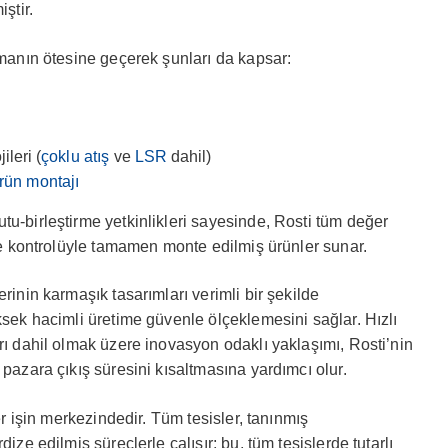
ştir.
amanın ötesine geçerek şunları da kapsar:
leri (
çoklu atış
ve
LSR
dahil)
rün montajı
tu-birleştirme yetkinlikleri sayesinde, Rosti tüm değer
ite kontrolüyle tamamen monte edilmiş ürünler sunar.
rinin karmaşık tasarımları verimli bir şekilde
ksek hacimli üretime güvenle ölçeklemesini sağlar. Hızlı
rı dahil olmak üzere inovasyon odaklı yaklaşımı, Rosti’nin
 pazara çıkış süresini kısaltmasına yardımcı olur.
her işin merkezindedir. Tüm tesisler, tanınmış
ize edilmiş süreçlerle çalışır; bu, tüm tesislerde tutarlı