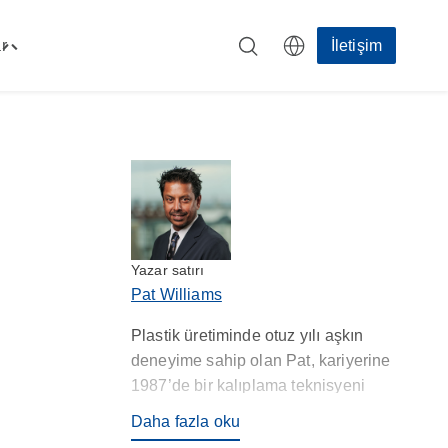
r
İletişim
Toggle
"Kaynaklar"
menu
Yazar satırı
Pat Williams
Plastik üretiminde otuz yılı aşkın
deneyime sahip olan Pat, kariyerine
1987’de bir kalıplama teknisyeni
olarak başladı ve o tarihten bu yana
Daha fazla oku
özellikle Asya bölgesinde Rosti’nin