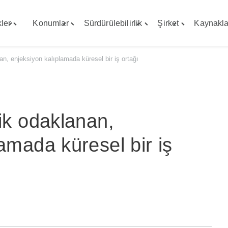
ler
Konumlar
Sürdürülebilirlik
Şirket
Kaynakla
Toggle
Toggle
Toggle
Toggle
"Yetenekler"
"Konumlar"
"Sürdürülebilirlik"
"Şirket"
menu
menu
menu
menu
an, enjeksiyon kalıplamada küresel bir iş ortağı
jik odaklanan,
amada küresel bir iş