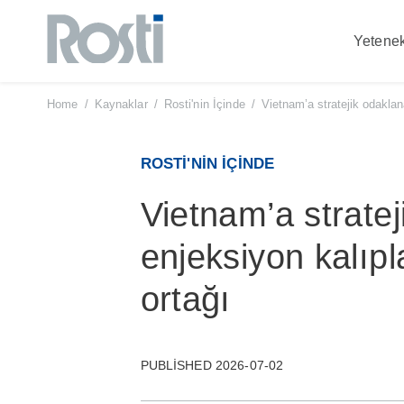
Yetenek
Skip
to
content
Home
/
Kaynaklar
/
Rosti'nin İçinde
/
Vietnam’a stratejik odaklan
ROSTI'NIN İÇINDE
Vietnam’a strate
enjeksiyon kalıpl
ortağı
PUBLISHED 2026-07-02