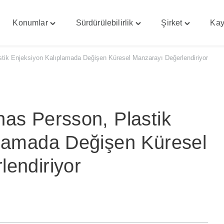
Konumlar
Sürdürülebilirlik
Şirket
Kay
gle
Toggle
Toggle
Toggle
enekler"
"Konumlar"
"Sürdürülebilirlik"
"Şirket"
u
menu
menu
menu
tik Enjeksiyon Kalıplamada Değişen Küresel Manzarayı Değerlendiriyor
as Persson, Plastik
plamada Değişen Küresel
endiriyor