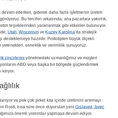
ya devam ederken, giderek daha fazla işletmenin üretim
e görüyoruz. Bu tercihin arkasında; ana pazarlara yakınlık,
 üretim teşviklerinden yararlanmak gibi etkenler bulunuyor.
nde,
Utah
,
Wisconsin
ve
Kuzey Karolina
‘da stratejik
şi desteklemeye hazırdır. Prototipten büyük ölçekli
 yetenekleri, esneklik ve verimlilik sunuyoruz.
ik zincirlerini
yönetmedeki uzmanlığımız ve müşteri
syonlarını ABD veya başka bir bölgede güçlendirmek
 kılıyor.
ğlılık
anıyor ve pek çok şirket kıta içinde üretimini artırmayı
çin Rosti, kısa süre önce duyurulan yeni
Gislaved, İsveç
rlığımıza önemli yatırımlar yapmaya devam ediyor.