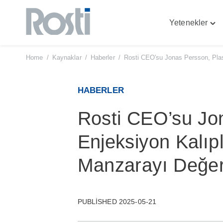
Yetenekler
Skip
Tog
to
"Yet
content
men
Home
/
Kaynaklar
/
Haberler
/
Rosti CEO'su Jonas Persson, Plas
HABERLER
Rosti CEO’su Jon
Enjeksiyon Kalı
Manzarayı Değerl
PUBLISHED 2025-05-21