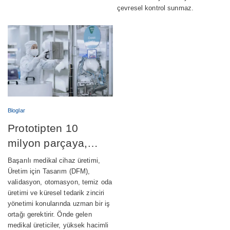
çevresel kontrol sunmaz.
Bloglar
Prototipten 10
milyon parçaya,
medikal cihaz
Başarılı medikal cihaz üretimi,
üretimini başarıyla
Üretim için Tasarım (DFM),
validasyon, otomasyon, temiz oda
ölçeklendirmek
üretimi ve küresel tedarik zinciri
yönetimi konularında uzman bir iş
ortağı gerektirir. Önde gelen
medikal üreticiler, yüksek hacimli