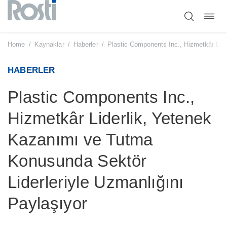
Toggl
Skip
navig
to
content
Home
/
Kaynaklar
/
Haberler
/
Plastic Components Inc., Hizmetkâr Lid
HABERLER
Plastic Components Inc.,
Hizmetkâr Liderlik, Yetenek
Kazanımı ve Tutma
Konusunda Sektör
Liderleriyle Uzmanlığını
Paylaşıyor