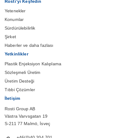
Rosti’yi Keşfedin
Yetenekler
Konumlar
Sürdürülebilirlik
Şirket
Haberler ve daha fazlası
Yetkinlikler
Plastik Enjeksiyon Kalıplama
Sözleşmeli Üretim
Üretim Desteği
Tıbbi Çözümler
İletişim
Rosti Group AB
Västra Varvsgatan 19
S-211 77 Malmö, İsveç
+46(0)40 204 701