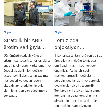
Bloglar
Bloglar
Stratejik bir ABD
Temiz oda
üretim varlığıyla
enjeksiyon
tedarik zincirlerini
kalıplama: Sınıf 7 ve
Günümüzün dalgalı küresel
Tıbbi cihazlar, tanı ürünleri ve ilaç
güçlendirmek
Sınıf 8 –
ortamında, tedarik zincirleri daha
üreticileri için doğru temizoda
önce hiç olmadığı kadar sınanıyor.
sınıflandırmasını seçmek çok
Aralarındaki fark
Jeopolitik gerilimler, değişen
önemlidir. Yanlış bir seçim
nedir?
ticaret politikaları, artan taşıma
maliyeti artırabilir, doğrulama
maliyetleri ve devam eden
sürecini geciktirebilir ve gereksiz
aksaklıklar, üreticileri işleyiş
uyumluluk riskleri yaratabilir.
biçimlerini yeniden düşünmeye
Temizoda enjeksiyon kalıplama,
zorladı.…
kontaminasyonu kontrol altına
almak için gerekli olsa da, tüm
temizodalar aynı düzeyde