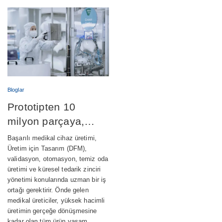
Bloglar
Prototipten 10
milyon parçaya,
medikal cihaz
Başarılı medikal cihaz üretimi,
üretimini başarıyla
Üretim için Tasarım (DFM),
validasyon, otomasyon, temiz oda
ölçeklendirmek
üretimi ve küresel tedarik zinciri
yönetimi konularında uzman bir iş
ortağı gerektirir. Önde gelen
medikal üreticiler, yüksek hacimli
üretimin gerçeğe dönüşmesine
kadar olan tüm ürün yaşam