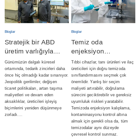
Bloglar
Bloglar
Stratejik bir ABD
Temiz oda
üretim varlığıyla
enjeksiyon
tedarik zincirlerini
kalıplama: Sınıf 7 ve
Günümüzün dalgalı küresel
Tıbbi cihazlar, tanı ürünleri ve ilaç
güçlendirmek
Sınıf 8 –
ortamında, tedarik zincirleri daha
üreticileri için doğru temizoda
önce hiç olmadığı kadar sınanıyor.
sınıflandırmasını seçmek çok
Aralarındaki fark
Jeopolitik gerilimler, değişen
önemlidir. Yanlış bir seçim
nedir?
ticaret politikaları, artan taşıma
maliyeti artırabilir, doğrulama
maliyetleri ve devam eden
sürecini geciktirebilir ve gereksiz
aksaklıklar, üreticileri işleyiş
uyumluluk riskleri yaratabilir.
biçimlerini yeniden düşünmeye
Temizoda enjeksiyon kalıplama,
zorladı.…
kontaminasyonu kontrol altına
almak için gerekli olsa da, tüm
temizodalar aynı düzeyde
çevresel kontrol sunmaz.