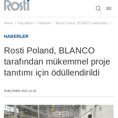
Toggl
Skip
navig
to
content
Home
/
Kaynaklar
/
Haberler
/
Rosti Poland, BLANCO tarafından mükemme
HABERLER
Rosti Poland, BLANCO
tarafından mükemmel proje
tanıtımı için ödüllendirildi
PUBLISHED 2023-12-29