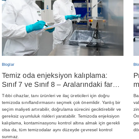
Bloglar
Blo
Temiz oda enjeksiyon kalıplama:
P
Sınıf 7 ve Sınıf 8 – Aralarındaki fark
m
nedir?
ö
Tıbbi cihazlar, tanı ürünleri ve ilaç üreticileri için doğru
Ba
temizoda sınıflandırmasını seçmek çok önemlidir. Yanlış bir
va
seçim maliyeti artırabilir, doğrulama sürecini geciktirebilir ve
zi
gereksiz uyumluluk riskleri yaratabilir. Temizoda enjeksiyon
Ön
kalıplama, kontaminasyonu kontrol altına almak için gerekli
ge
olsa da, tüm temizodalar aynı düzeyde çevresel kontrol
dö
sunmaz.