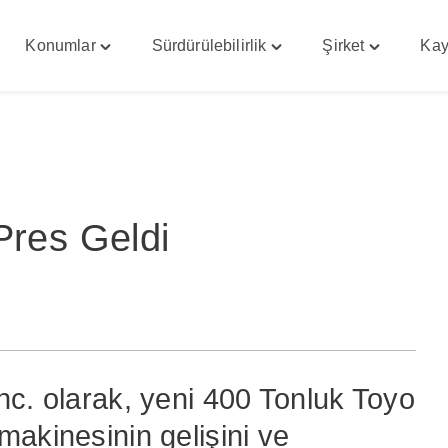
Konumlar
Sürdürülebilirlik
Şirket
Kay
gle
Toggle
Toggle
Toggle
enekler"
"Konumlar"
"Sürdürülebilirlik"
"Şirket"
u
menu
menu
menu
Pres Geldi
nc. olarak, yeni 400 Tonluk Toyo
akinesinin gelişini ve