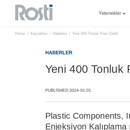
Yetenekler
Skip
Tog
to
"Yet
content
men
Home
/
Kaynaklar
/
Haberler
/
Yeni 400 Tonluk Pres Geldi
HABERLER
Yeni 400 Tonluk 
PUBLISHED 2024-01-01
Plastic Components, I
Enjeksiyon Kalıplama m