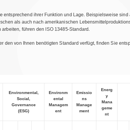
te entsprechend ihrer Funktion und Lage. Beispielsweise sind a
ischen als auch nach amerikanischen Lebensmittelproduktions
 arbeiten, führen den ISO 13485-Standard.
er den von Ihnen benötigten Standard verfügt, finden Sie ent
Energ
Environmental,
Environm
Emissio
y
Social,
ental
ns
Mana
Governance
Managem
Manage
geme
(ESG)
ent
ment
nt