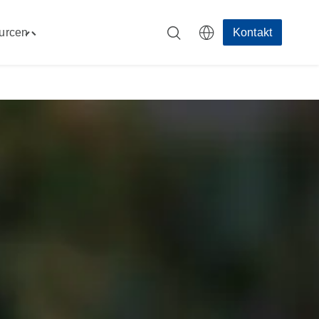
urcen
Kontakt
Toggle
men"
"Ressourcen"
menu