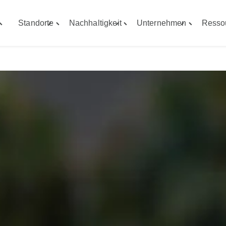
Standorte
Nachhaltigkeit
Unternehmen
Resso
Toggle
Toggle
Toggle
Toggle
Fähigkeiten"
"Standorte"
"Nachhaltigkeit"
"Unterneh
menu
menu
menu
menu