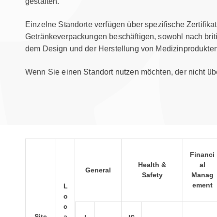
gestalten.
Einzelne Standorte verfügen über spezifische Zertifika
Getränkeverpackungen beschäftigen, sowohl nach brit
dem Design und der Herstellung von Medizinprodukten
Wenn Sie einen Standort nutzen möchten, der nicht üb
Financi
Health &
al
General
Safety
Manag
ement
L
o
c
Site
a