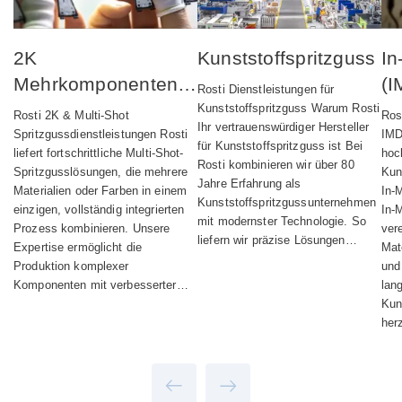
2K
Kunststoffspritzguss
In
Mehrkomponenten-
(I
Rosti Dienstleistungen für
Spritzguss
Kunststoffspritzguss Warum Rosti
Rosti 2K & Multi‑Shot
Ros
Ihr vertrauenswürdiger Hersteller
Spritzgussdienstleistungen Rosti
IMD
für Kunststoffspritzguss ist Bei
liefert fortschrittliche Multi-Shot-
hoc
Rosti kombinieren wir über 80
Spritzgusslösungen, die mehrere
Kun
Jahre Erfahrung als
Materialien oder Farben in einem
In-
Kunststoffspritzgussunternehmen
einzigen, vollständig integrierten
In-
mit modernster Technologie. So
Prozess kombinieren. Unsere
vere
liefern wir präzise Lösungen…
Expertise ermöglicht die
Mat
Produktion komplexer
und
Komponenten mit verbesserter…
lan
Kun
her