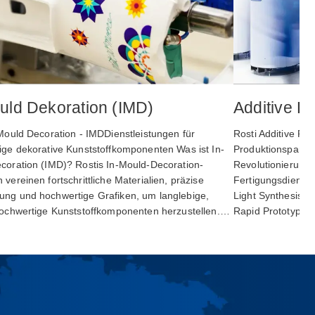
uld Dekoration (IMD)
Additive F
Mould Decoration - IMDDienstleistungen für
Rosti Additive Fe
ige dekorative Kunststoffkomponenten Was ist In-
Produktionspartn
coration (IMD)? Rostis In-Mould-Decoration-
Revolutionierung d
vereinen fortschrittliche Materialien, präzise
Fertigungsdienstl
ng und hochwertige Grafiken, um langlebige,
Light Synthesis (
hochwertige Kunststoffkomponenten herzustellen.…
Rapid Prototypin