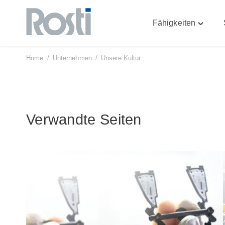
Fähigkeiten
Zum
Toggle
Inhalt
"Fähigke
springen
menu
Home
/
Unternehmen
/
Unsere Kultur
Verwandte Seiten