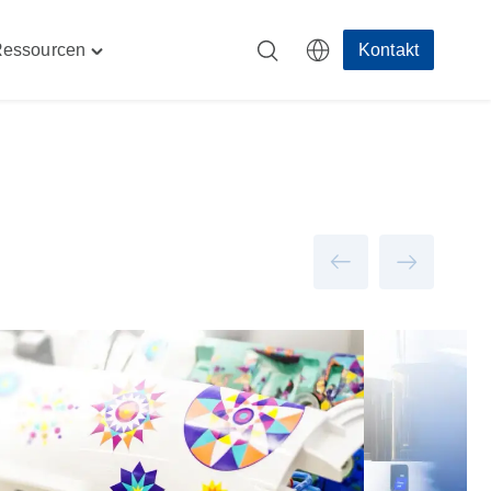
essourcen
Kontakt
Toggle
ehmen"
"Ressourcen"
menu