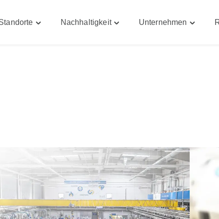
Standorte
Nachhaltigkeit
Unternehmen
R
Toggle
Toggle
Toggle
iten"
"Standorte"
"Nachhaltigkeit"
"Untern
menu
menu
menu