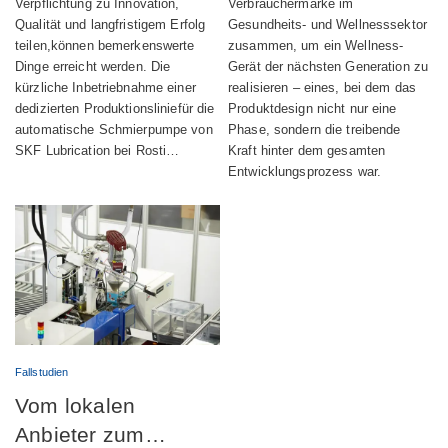
der Produktion
integrierten
Verpflichtung zu Innovation,
Verbrauchermarke im
Qualität und langfristigem Erfolg
Gesundheits- und Wellnesssektor
automatischer
Wellness-Geräts
teilen,können bemerkenswerte
zusammen, um ein Wellness-
Schmiervorrichtunge
Dinge erreicht werden. Die
Gerät der nächsten Generation zu
kürzliche Inbetriebnahme einer
realisieren – eines, bei dem das
n voran
dedizierten Produktionsliniefür die
Produktdesign nicht nur eine
automatische Schmierpumpe von
Phase, sondern die treibende
SKF Lubrication bei Rosti…
Kraft hinter dem gesamten
Entwicklungsprozess war.
Fallstudien
Vom lokalen
Anbieter zum