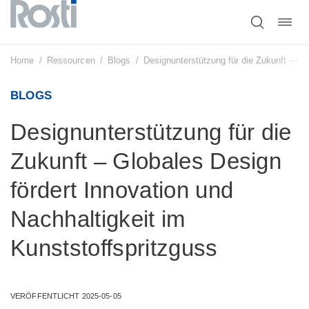
Navig
Zum
umsc
Inhalt
springen
Home
/
Ressourcen
/
Blogs
/
Designunterstützung für die Zukunft – Gl
BLOGS
Designunterstützung für die
Zukunft – Globales Design
fördert Innovation und
Nachhaltigkeit im
Kunststoffspritzguss
VERÖFFENTLICHT 2025-05-05