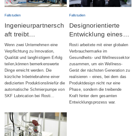
Fallstudien
Fallstudien
Ingenieurpartnersch
Designorientierte
aft treibt
Entwicklung eines
erfolgreichen Start
vollständig
Wenn zwei Unternehmen eine
Rosti arbeitete mit einer globalen
der Produktion
integrierten
Verpflichtung zu Innovation,
Verbrauchermarke im
Qualität und langfristigem Erfolg
Gesundheits- und Wellnesssektor
automatischer
Wellness-Geräts
teilen,können bemerkenswerte
zusammen, um ein Wellness-
Schmiervorrichtunge
Dinge erreicht werden. Die
Gerät der nächsten Generation zu
kürzliche Inbetriebnahme einer
realisieren – eines, bei dem das
n voran
dedizierten Produktionsliniefür die
Produktdesign nicht nur eine
automatische Schmierpumpe von
Phase, sondern die treibende
SKF Lubrication bei Rosti…
Kraft hinter dem gesamten
Entwicklungsprozess war.