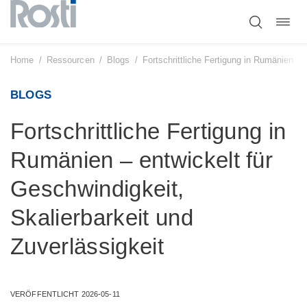
Navig
Zum
umsc
Inhalt
springen
Home
/
Ressourcen
/
Blogs
/
Fortschrittliche Fertigung in Rumänien – 
BLOGS
Fortschrittliche Fertigung in
Rumänien – entwickelt für
Geschwindigkeit,
Skalierbarkeit und
Zuverlässigkeit
VERÖFFENTLICHT 2026-05-11