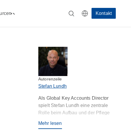
urcen
Kontakt
Toggle
men"
"Ressourcen"
menu
Autorenzeile
Stefan Lundh
Als Global Key Accounts Director
spielt Stefan Lundh eine zentrale
Rolle beim Aufbau und der Pflege
strategischer Partnerschaften über
Mehr lesen
Rostis internationale Standorte