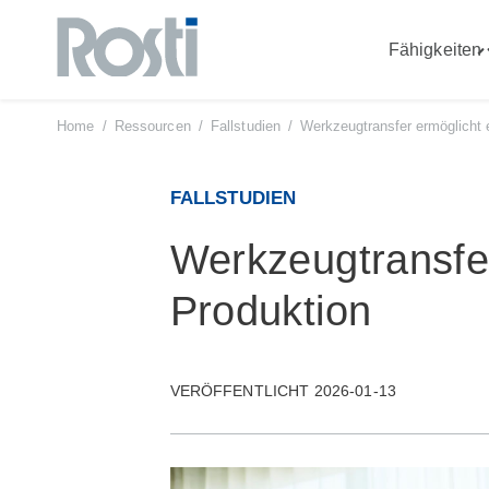
Fähigkeiten
Zum
Inhalt
"
springen
Home
/
Ressourcen
/
Fallstudien
/
Werkzeugtransfer ermöglicht 
FALLSTUDIEN
Werkzeugtransfer
Produktion
VERÖFFENTLICHT 2026-01-13