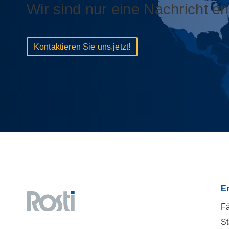
Wir sind nur eine Nachricht ent
Kontaktieren Sie uns jetzt!
E
Fä
St