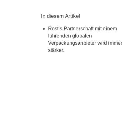
hinweg. Mit umfassender Erfahrung
in verschiedenen Branchen und
In diesem Artikel
starkem Fokus auf
Kundenkooperation trägt Stefan
Rostis Partnerschaft mit einem
dazu bei, Wachstum voranzutreiben
führenden globalen
Verpackungsanbieter wird immer
und durch maßgeschneiderte
stärker.
Lösungen und globale
Projektkoordination Mehrwert zu
schaffen.