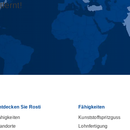
fernt!
ntdecken Sie Rosti
Fähigkeiten
higkeiten
Kunststoffspritzguss
andorte
Lohnfertigung