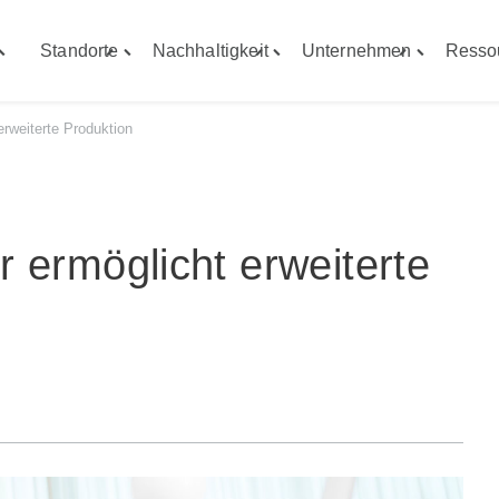
Standorte
Nachhaltigkeit
Unternehmen
Resso
Toggle
Toggle
Toggle
Toggle
Fähigkeiten"
"Standorte"
"Nachhaltigkeit"
"Unterneh
menu
menu
menu
menu
erweiterte Produktion
 ermöglicht erweiterte