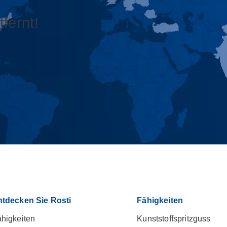
fernt!
ntdecken Sie Rosti
Fähigkeiten
higkeiten
Kunststoffspritzguss