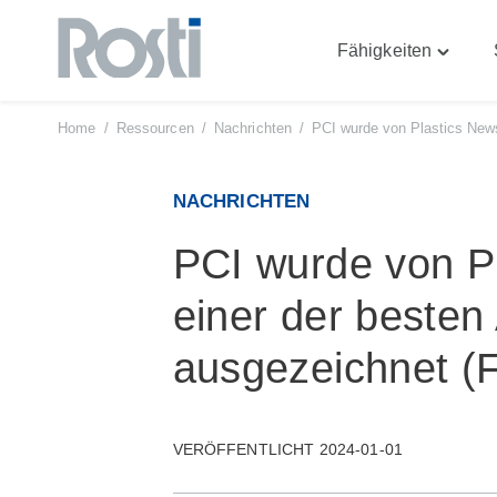
Fähigkeiten
Zum
Toggle
Inhalt
"Fähigke
springen
menu
Home
/
Ressourcen
/
Nachrichten
/
PCI wurde von Plastics News 
NACHRICHTEN
PCI wurde von P
einer der besten 
ausgezeichnet (Fi
VERÖFFENTLICHT 2024-01-01