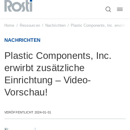
Navig
Zum
umsc
Inhalt
springen
Home
/
Ressourcen
/
Nachrichten
/
Plastic Components, Inc. erwirbt z
NACHRICHTEN
Plastic Components, Inc.
erwirbt zusätzliche
Einrichtung – Video-
Vorschau!
VERÖFFENTLICHT 2024-01-01