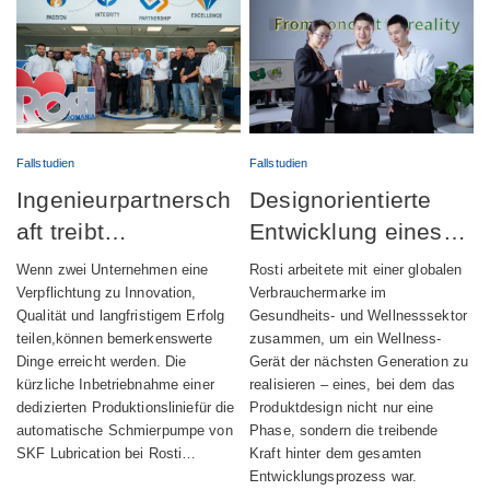
Fallstudien
Fallstudien
Ingenieurpartnersch
Designorientierte
aft treibt
Entwicklung eines
erfolgreichen Start
vollständig
Wenn zwei Unternehmen eine
Rosti arbeitete mit einer globalen
der Produktion
integrierten
Verpflichtung zu Innovation,
Verbrauchermarke im
Qualität und langfristigem Erfolg
Gesundheits- und Wellnesssektor
automatischer
Wellness-Geräts
teilen,können bemerkenswerte
zusammen, um ein Wellness-
Schmiervorrichtunge
Dinge erreicht werden. Die
Gerät der nächsten Generation zu
kürzliche Inbetriebnahme einer
realisieren – eines, bei dem das
n voran
dedizierten Produktionsliniefür die
Produktdesign nicht nur eine
automatische Schmierpumpe von
Phase, sondern die treibende
SKF Lubrication bei Rosti…
Kraft hinter dem gesamten
Entwicklungsprozess war.