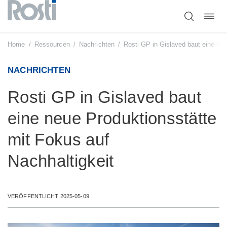
Navig
Zum
umsc
Inhalt
springen
Home
/
Ressourcen
/
Nachrichten
/
Rosti GP in Gislaved baut eine neu
NACHRICHTEN
Rosti GP in Gislaved baut
eine neue Produktionsstätte
mit Fokus auf
Nachhaltigkeit
VERÖFFENTLICHT 2025-05-09