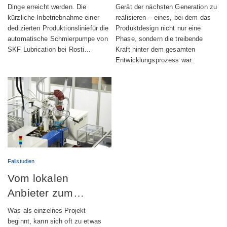
Schmiervorrichtunge
Dinge erreicht werden. Die
Gerät der nächsten Generation zu
kürzliche Inbetriebnahme einer
realisieren – eines, bei dem das
n voran
dedizierten Produktionsliniefür die
Produktdesign nicht nur eine
automatische Schmierpumpe von
Phase, sondern die treibende
SKF Lubrication bei Rosti…
Kraft hinter dem gesamten
Entwicklungsprozess war.
Fallstudien
Vom lokalen
Anbieter zum
globalen
Was als einzelnes Projekt
Engineering-Partner
beginnt, kann sich oft zu etwas