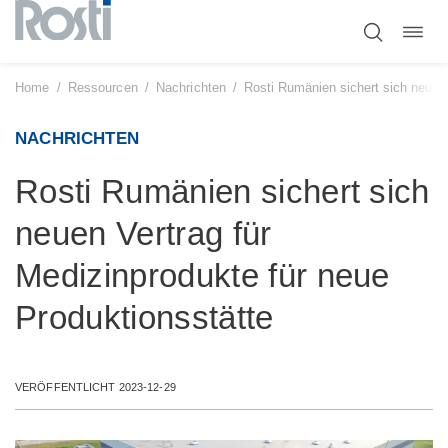
Navig
Zum
umsc
Inhalt
springen
Home
/
Ressourcen
/
Nachrichten
/
Rosti Rumänien sichert sich neuen 
NACHRICHTEN
Rosti Rumänien sichert sich
neuen Vertrag für
Medizinprodukte für neue
Produktionsstätte
VERÖFFENTLICHT 2023-12-29