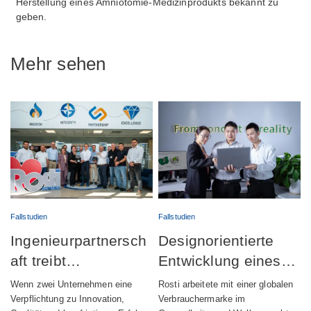
Herstellung eines Amniotomie-Medizinprodukts bekannt zu
geben.
Mehr sehen
Fallstudien
Fallstudien
Ingenieurpartnersch
Designorientierte
aft treibt
Entwicklung eines
erfolgreichen Start
vollständig
Wenn zwei Unternehmen eine
Rosti arbeitete mit einer globalen
der Produktion
integrierten
Verpflichtung zu Innovation,
Verbrauchermarke im