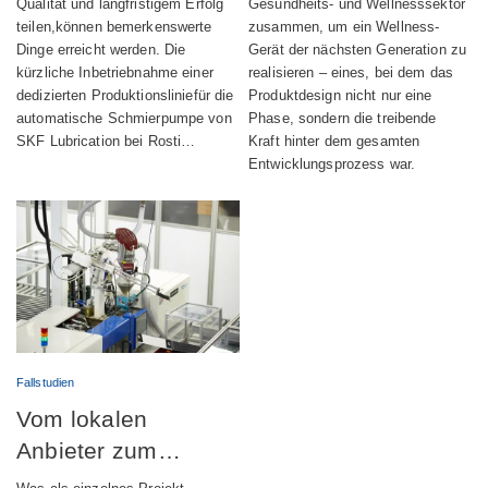
Qualität und langfristigem Erfolg
Gesundheits- und Wellnesssektor
automatischer
Wellness-Geräts
teilen,können bemerkenswerte
zusammen, um ein Wellness-
Schmiervorrichtunge
Dinge erreicht werden. Die
Gerät der nächsten Generation zu
kürzliche Inbetriebnahme einer
realisieren – eines, bei dem das
n voran
dedizierten Produktionsliniefür die
Produktdesign nicht nur eine
automatische Schmierpumpe von
Phase, sondern die treibende
SKF Lubrication bei Rosti…
Kraft hinter dem gesamten
Entwicklungsprozess war.
Fallstudien
Vom lokalen
Anbieter zum
globalen