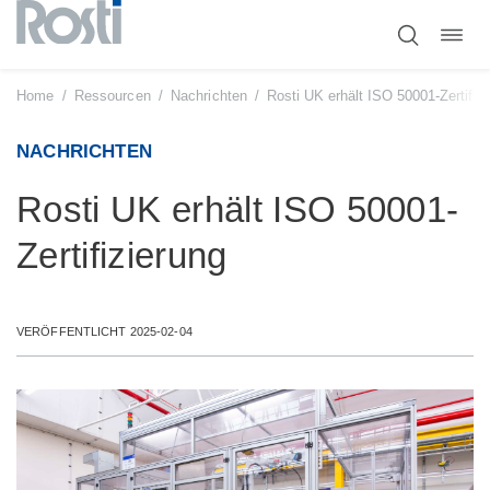
Navig
Zum
umsc
Inhalt
springen
Home
/
Ressourcen
/
Nachrichten
/
Rosti UK erhält ISO 50001-Zertifiz
NACHRICHTEN
Rosti UK erhält ISO 50001-
Zertifizierung
VERÖFFENTLICHT 2025-02-04