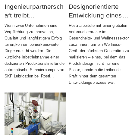
Ingenieurpartnersch
Designorientierte
aft treibt
Entwicklung eines
erfolgreichen Start
vollständig
Wenn zwei Unternehmen eine
Rosti arbeitete mit einer globalen
der Produktion
integrierten
Verpflichtung zu Innovation,
Verbrauchermarke im
Qualität und langfristigem Erfolg
Gesundheits- und Wellnesssektor
automatischer
Wellness-Geräts
teilen,können bemerkenswerte
zusammen, um ein Wellness-
Schmiervorrichtunge
Dinge erreicht werden. Die
Gerät der nächsten Generation zu
kürzliche Inbetriebnahme einer
realisieren – eines, bei dem das
n voran
dedizierten Produktionsliniefür die
Produktdesign nicht nur eine
automatische Schmierpumpe von
Phase, sondern die treibende
SKF Lubrication bei Rosti…
Kraft hinter dem gesamten
Entwicklungsprozess war.