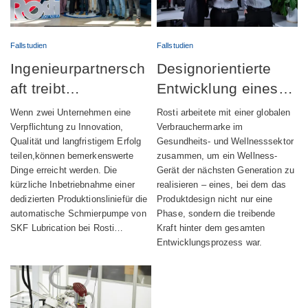
Fallstudien
Fallstudien
Ingenieurpartnersch
Designorientierte
aft treibt
Entwicklung eines
erfolgreichen Start
vollständig
Wenn zwei Unternehmen eine
Rosti arbeitete mit einer globalen
der Produktion
integrierten
Verpflichtung zu Innovation,
Verbrauchermarke im
Qualität und langfristigem Erfolg
Gesundheits- und Wellnesssektor
automatischer
Wellness-Geräts
teilen,können bemerkenswerte
zusammen, um ein Wellness-
Schmiervorrichtunge
Dinge erreicht werden. Die
Gerät der nächsten Generation zu
kürzliche Inbetriebnahme einer
realisieren – eines, bei dem das
n voran
dedizierten Produktionsliniefür die
Produktdesign nicht nur eine
automatische Schmierpumpe von
Phase, sondern die treibende
SKF Lubrication bei Rosti…
Kraft hinter dem gesamten
Entwicklungsprozess war.