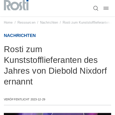
Navig
Zum
umsc
Inhalt
springen
Home
/
Ressourcen
/
Nachrichten
/
Rosti zum Kunststofflieferanten de
NACHRICHTEN
Rosti zum
Kunststofflieferanten des
Jahres von Diebold Nixdorf
ernannt
VERÖFFENTLICHT 2023-12-29