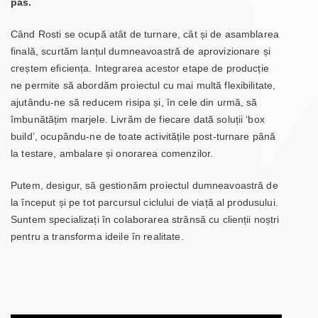
pas.
Când Rosti se ocupă atât de turnare, cât și de asamblarea
finală, scurtăm lanțul dumneavoastră de aprovizionare și
creștem eficiența. Integrarea acestor etape de producție
ne permite să abordăm proiectul cu mai multă flexibilitate,
ajutându-ne să reducem risipa și, în cele din urmă, să
îmbunătățim marjele. Livrăm de fiecare dată soluții ‘box
build’, ocupându-ne de toate activitățile post-turnare până
la testare, ambalare și onorarea comenzilor.
Putem, desigur, să gestionăm proiectul dumneavoastră de
la început și pe tot parcursul ciclului de viață al produsului.
Suntem specializați în colaborarea strânsă cu clienții noștri
pentru a transforma ideile în realitate.