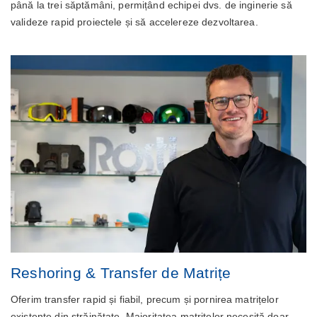
până la trei săptămâni, permițând echipei dvs. de inginerie să
valideze rapid proiectele și să accelereze dezvoltarea.
Reshoring & Transfer de Matrițe
Oferim transfer rapid și fiabil, precum și pornirea matrițelor
existente din străinătate. Majoritatea matrițelor necesită doar