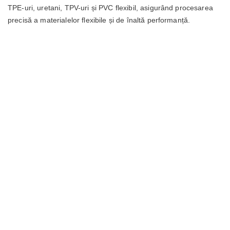
TPE-uri, uretani, TPV-uri și PVC flexibil, asigurând procesarea
precisă a materialelor flexibile și de înaltă performanță.
Ești interesat să lucrezi cu
Rosti?
Dacă nu găsești o poziție deschisă potrivită, te rugăm să
încarci CV-ul și datele tale în formular, iar noi îl vom trimite