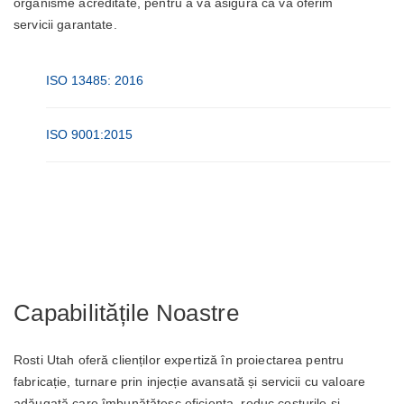
organisme acreditate, pentru a vă asigura că vă oferim
servicii garantate.
ISO 13485: 2016
ISO 9001:2015
Capabilitățile Noastre
Rosti Utah oferă clienților expertiză în proiectarea pentru
fabricație, turnare prin injecție avansată și servicii cu valoare
adăugată care îmbunătățesc eficiența, reduc costurile și