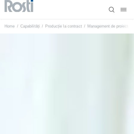
Comut
Sari
navig
la
conținut
Home
/
Capabilități
/
Producție la contract
/
Management de proiect