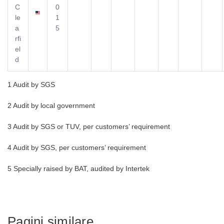
C
0
le
1
a
5
rfi
el
d
1 Audit by SGS
2 Audit by local government
3 Audit by SGS or TUV, per customers’ requirement
4 Audit by SGS, per customers’ requirement
5 Specially raised by BAT, audited by Intertek
Pagini similare