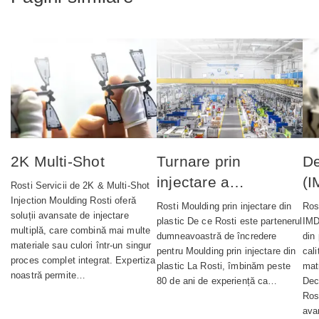
2K Multi-Shot
Turnare prin
De
injectare a
(I
Rosti Servicii de 2K & Multi‑Shot
materialelor plastice
Injection Moulding Rosti oferă
Rosti Moulding prin injectare din
Ros
soluții avansate de injectare
plastic De ce Rosti este partenerul
IMD
multiplă, care combină mai multe
dumneavoastră de încredere
din 
materiale sau culori într-un singur
pentru Moulding prin injectare din
cal
proces complet integrat. Expertiza
plastic La Rosti, îmbinăm peste
matr
noastră permite…
80 de ani de experiență ca…
Dec
Ros
ava