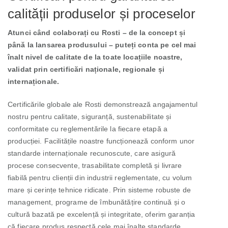
calității produselor și proceselor
Atunci când colaborați cu Rosti – de la concept și
până la lansarea produsului – puteți conta pe cel mai
înalt nivel de calitate de la toate locațiile noastre,
validat prin certificări naționale, regionale și
internaționale.
Certificările globale ale Rosti demonstrează angajamentul
nostru pentru calitate, siguranță, sustenabilitate și
conformitate cu reglementările la fiecare etapă a
producției. Facilitățile noastre funcționează conform unor
standarde internaționale recunoscute, care asigură
procese consecvente, trasabilitate completă și livrare
fiabilă pentru clienții din industrii reglementate, cu volum
mare și cerințe tehnice ridicate. Prin sisteme robuste de
management, programe de îmbunătățire continuă și o
cultură bazată pe excelență și integritate, oferim garanția
că fiecare produs respectă cele mai înalte standarde