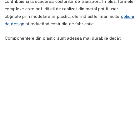
contribuie și la scăderea costurilor de transport. În plus, formele
complexe care ar fi dificil de realizat din metal pot fi ușor
obținute prin modelare în plastic, oferind astfel mai multe
opțiuni
de design
și reducând costurile de fabricație.
Componentele din plastic sunt adesea mai durabile decât
echivalentele lor din metal, ceea ce duce la economii
suplimentare pe durata de viață a produsului. Fie că este vorba
de piese auto, componente pentru aviație sau obiecte de zi cu
zi, conversia la plastic poate aduce o creștere considerabilă a
raportului cost-eficiență.
Citește whitepaper-ul nostru despre
conversia de la metal la plastic:
De la risc perceput la avantaj dovedit