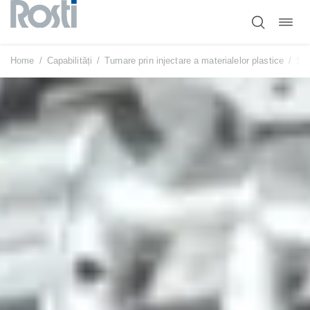
Comut
Sari
navig
la
conținut
Home
/
Capabilități
/
Turnare prin injectare a materialelor plastice
/
Ser