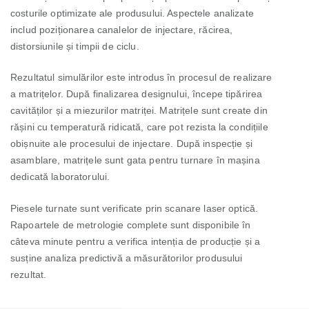
costurile optimizate ale produsului. Aspectele analizate
includ poziționarea canalelor de injectare, răcirea,
distorsiunile și timpii de ciclu.
Rezultatul simulărilor este introdus în procesul de realizare
a matrițelor. După finalizarea designului, începe tipărirea
cavităților și a miezurilor matriței. Matrițele sunt create din
rășini cu temperatură ridicată, care pot rezista la condițiile
obișnuite ale procesului de injectare. După inspecție și
asamblare, matrițele sunt gata pentru turnare în mașina
dedicată laboratorului.
Piesele turnate sunt verificate prin scanare laser optică.
Rapoartele de metrologie complete sunt disponibile în
câteva minute pentru a verifica intenția de producție și a
susține analiza predictivă a măsurătorilor produsului
rezultat.