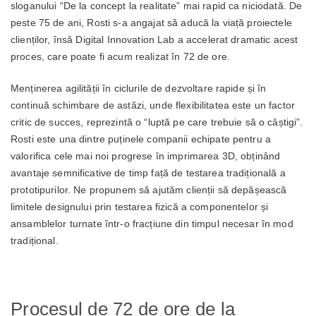
sloganului “De la concept la realitate” mai rapid ca niciodată. De
peste 75 de ani, Rosti s-a angajat să aducă la viață proiectele
clienților, însă Digital Innovation Lab a accelerat dramatic acest
proces, care poate fi acum realizat în 72 de ore.
Menținerea agilității în ciclurile de dezvoltare rapide și în
continuă schimbare de astăzi, unde flexibilitatea este un factor
critic de succes, reprezintă o “luptă pe care trebuie să o câștigi”.
Rosti este una dintre puținele companii echipate pentru a
valorifica cele mai noi progrese în imprimarea 3D, obținând
avantaje semnificative de timp față de testarea tradițională a
prototipurilor. Ne propunem să ajutăm clienții să depășească
limitele designului prin testarea fizică a componentelor și
ansamblelor turnate într-o fracțiune din timpul necesar în mod
tradițional.
Procesul de 72 de ore de la