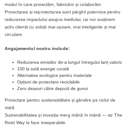
modul în care proiectăm, fabricăm și colaborăm.
Proiectarea și reproiectarea sunt pârghii puternice pentru
reducerea impactului asupra mediului, iar noi susținem
activ clienții cu soluții mai ușoare, mai inteligente și mai
circulare.
Angajamentul nostru include:
Reducerea emisiilor de-a lungul întregului lanț valoric
100 la sută energie curată
Alternative ecologice pentru materiale
Opțiuni de proiectare reciclabile
Zero deșeuri către depozit de gunoi
Proiectare pentru sustenabilitate și gândire pe ciclul de
viață
Sustenabilitatea și inovația merg mână în mână — iar The
Rosti Way le face inseparabile.