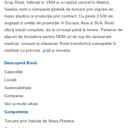
Grup Rosti, înființat în 1944 și cu sediul central în Malmö,
Suedia, este o companie globală de turnare prin injecție de
mase plastice și producție prin contract. Cu peste 2.500 de
angajați și unități de producție în Europa, Asia și SUA, Rosti
oferă soluții complete, de la concept până la livrare. Partener de
afaceri de încredere pentru OEM-uri de top din sectoarele
medical, consum și industrial, Rosti transformă conceptele în
realitate cu precizie, grijă și inovație.
Descoperă Rosti
Capacități
Locații
Sustenabilitate
Compania
Știri și multe altele
Competențe
Turnare prin Injecție de Mase Plastice