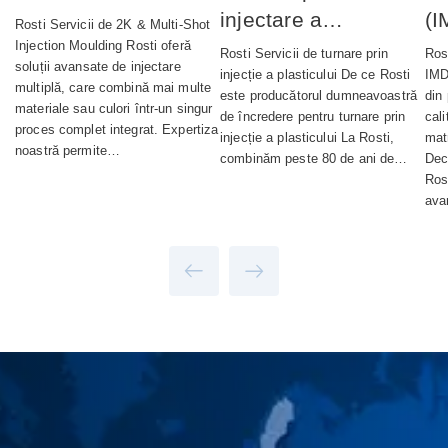
injectare a
(I
Rosti Servicii de 2K & Multi‑Shot
materialelor plastice
Injection Moulding Rosti oferă
Rosti Servicii de turnare prin
Ros
soluții avansate de injectare
injecție a plasticului De ce Rosti
IMD
multiplă, care combină mai multe
este producătorul dumneavoastră
din 
materiale sau culori într-un singur
de încredere pentru turnare prin
cal
proces complet integrat. Expertiza
injecție a plasticului La Rosti,
matr
noastră permite…
combinăm peste 80 de ani de…
Dec
Ros
ava