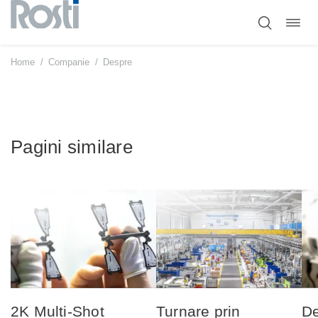
Comut
Sari
navig
la
conținut
Home
/
Companie
/
Despre
Pagini similare
2K Multi-Shot
Turnare prin
De