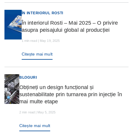
ÎN INTERIORUL ROSTI
În interiorul Rosti – Mai 2025 – O privire
asupra peisajului global al producției
1 min read | May 19, 2025
Citește mai mult
BLOGURI
Obțineți un design funcțional și
sustenabilitate prin turnarea prin injecție în
mai multe etape
2 min read | May 5, 2025
Citește mai mult