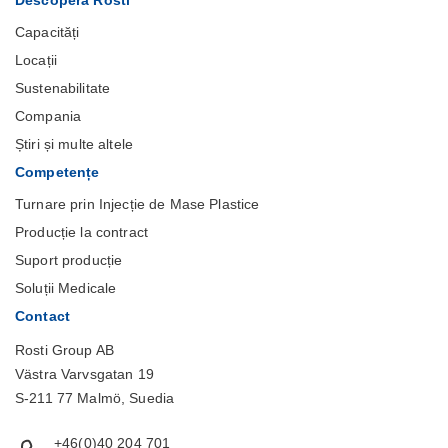
Descoperă Rosti
Capacități
Locații
Sustenabilitate
Compania
Știri și multe altele
Competențe
Turnare prin Injecție de Mase Plastice
Producție la contract
Suport producție
Soluții Medicale
Contact
Rosti Group AB
Västra Varvsgatan 19
S-211 77 Malmö, Suedia
+46(0)40 204 701