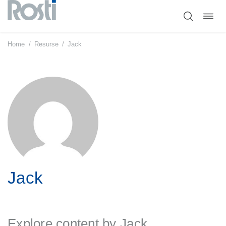
Comut
Sari
navig
la
conținut
Home
/
Resurse
/
Jack
Jack
Explore content by Jack