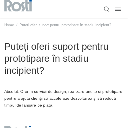
Comut
Sari
navig
la
conținut
Home
/
Puteți oferi suport pentru prototipare în stadiu incipient?
Puteți oferi suport pentru
prototipare în stadiu
incipient?
Absolut. Oferim servicii de design, realizare unelte și prototipare
pentru a ajuta clienții să accelereze dezvoltarea și să reducă
timpul de lansare pe piață.