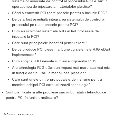
sistemelor avansate de control al procesului RJG eDart în
operațiunea de injectare a materialelor plastice?
Când a convertit PCI toate presele pentru a include RJG?
De ce a fost esențială integrarea sistemului de control al
procesului pe toate presele pentru PCI?
Cum au schimbat sistemele RJG eDart procesele de
injectare la PCI?
Care sunt principalele beneficii pentru clienți?
De ce produce PCI piese mai bune cu sistemele RJG eDart
implementate?
Cum sprijină RJG nevoile și munca inginerilor PCI?
Are tehnologia RJG eDart un impact mai mare sau mai mic
în funcție de tipul sau dimensiunea pieselor?
Care sunt unele dintre protocoalele de instruire pentru
membrii echipei PCI care utilizează tehnologia?
Sunt planificate și alte progrese sau îmbunătățiri tehnologice
pentru PCI în lunile următoare?