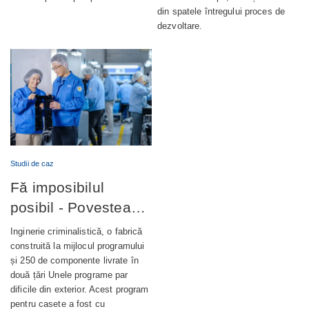
din spatele întregului proces de
dezvoltare.
Studii de caz
Fă imposibilul
posibil - Povestea
completă din spatele
Inginerie criminalistică, o fabrică
unui terminal bancar
construită la mijlocul programului
și 250 de componente livrate în
de autoservire de
două țări Unele programe par
nouă generație
dificile din exterior. Acest program
pentru casete a fost cu