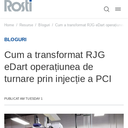
Comut
Sari
navig
la
conținut
Home
/
Resurse
/
Bloguri
/
Cum a transformat RJG eDart operațiunea de 
BLOGURI
Cum a transformat RJG
eDart operațiunea de
turnare prin injecție a PCI
PUBLICAT AM TUESDAY 1