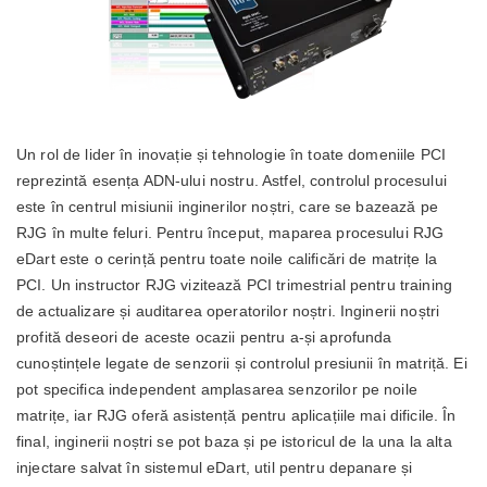
Un rol de lider în inovație și tehnologie în toate domeniile PCI
reprezintă esența ADN-ului nostru. Astfel, controlul procesului
este în centrul misiunii inginerilor noștri, care se bazează pe
RJG în multe feluri. Pentru început, maparea procesului RJG
eDart este o cerință pentru toate noile calificări de matrițe la
PCI. Un instructor RJG vizitează PCI trimestrial pentru training
de actualizare și auditarea operatorilor noștri. Inginerii noștri
profită deseori de aceste ocazii pentru a-și aprofunda
cunoștințele legate de senzorii și controlul presiunii în matriță. Ei
pot specifica independent amplasarea senzorilor pe noile
matrițe, iar RJG oferă asistență pentru aplicațiile mai dificile. În
final, inginerii noștri se pot baza și pe istoricul de la una la alta
injectare salvat în sistemul eDart, util pentru depanare și