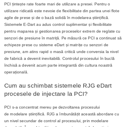
PCI țintește rate foarte mari de utilizare a presei. Pentru o
utilizare ridicată este nevoie de flexibilitate din partea unei flote
agile de prese și de o bază solidă în modelarea științifică.
Sistemele E-Dart au adus control suplimentar și flexibilitate
pentru maparea și gestionarea proceselor extrem de reglate cu
senzori de presiune în matriță. Pe măsură ce PCI a continuat să
echipeze prese cu sisteme eDart și matrițe cu senzori de
presiune, am atins rapid o masă critică unde conversia la nivel
de fabrică a devenit inevitabilă. Controlul procesului în buclă
închisă a devenit acum parte integrantă din cultura noastră
operațională.
Cum au schimbat sistemele RJG eDart
procesele de injectare la PCI?
PCI s-a concentrat mereu pe dezvoltarea procesului
de modelare științifică. RJG a îmbunătățit această abordare cu
un nivel secundar de control al procesului, prin modelare