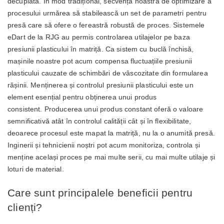
decuplată. În mod tradițional, secvența noastră de optimizare a
procesului urmărea să stabilească un set de parametri pentru
presă care să ofere o fereastră robustă de proces. Sistemele
eDart de la RJG au permis controlarea utilajelor pe baza
presiunii plasticului în matriță. Ca sistem cu buclă închisă,
mașinile noastre pot acum compensa fluctuațiile presiunii
plasticului cauzate de schimbări de vâscozitate din formularea
rășinii. Menținerea și controlul presiunii plasticului este un
element esențial pentru obținerea unui produs
consistent. Producerea unui produs constant oferă o valoare
semnificativă atât în controlul calității cât și în flexibilitate,
deoarece procesul este mapat la matriță, nu la o anumită presă.
Inginerii și tehnicienii noștri pot acum monitoriza, controla și
menține același proces pe mai multe serii, cu mai multe utilaje și
loturi de material.
Care sunt principalele beneficii pentru
clienți?