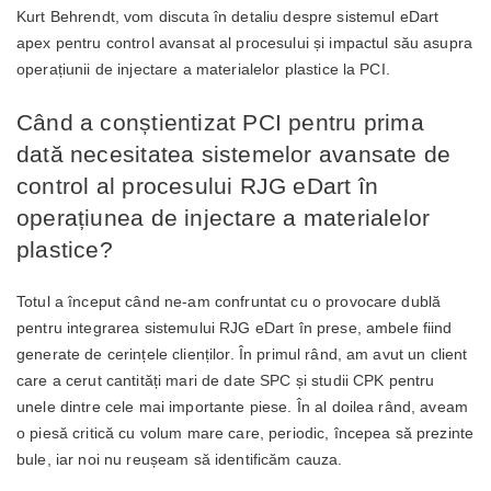
Kurt Behrendt, vom discuta în detaliu despre sistemul eDart
apex pentru control avansat al procesului și impactul său asupra
operațiunii de injectare a materialelor plastice la PCI.
Când a conștientizat PCI pentru prima
dată necesitatea sistemelor avansate de
control al procesului RJG eDart în
operațiunea de injectare a materialelor
plastice?
Totul a început când ne-am confruntat cu o provocare dublă
pentru integrarea sistemului RJG eDart în prese, ambele fiind
generate de cerințele clienților. În primul rând, am avut un client
care a cerut cantități mari de date SPC și studii CPK pentru
unele dintre cele mai importante piese. În al doilea rând, aveam
o piesă critică cu volum mare care, periodic, începea să prezinte
bule, iar noi nu reușeam să identificăm cauza.