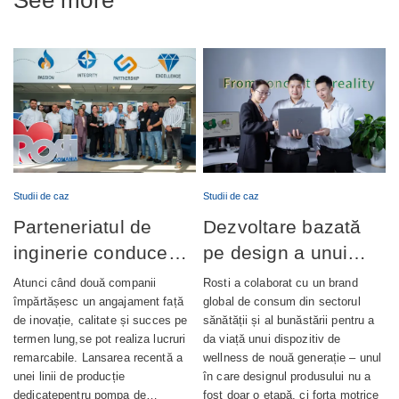
See more
Studii de caz
Studii de caz
Parteneriatul de
Dezvoltare bazată
inginerie conduce
pe design a unui
lansarea cu succes
dispozitiv de
Atunci când două companii
Rosti a colaborat cu un brand
a producției de
wellness complet
împărtășesc un angajament față
global de consum din sectorul
de inovație, calitate și succes pe
sănătății și al bunăstării pentru a
pompe de ungere
integrat
termen lung,se pot realiza lucruri
da viață unui dispozitiv de
automată
remarcabile. Lansarea recentă a
wellness de nouă generație – unul
unei linii de producție
în care designul produsului nu a
dedicatepentru pompa de…
fost doar o etapă, ci forța motrice