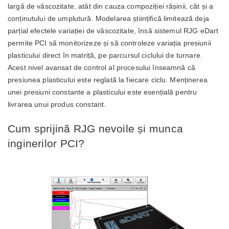
largă de vâscozitate, atât din cauza compoziției rășinii, cât și a
conținutului de umplutură. Modelarea științifică limitează deja
parțial efectele variației de vâscozitate, însă sistemul RJG eDart
permite PCI să monitorizeze și să controleze variația presiunii
plasticului direct în matriță, pe parcursul ciclului de turnare.
Acest nivel avansat de control al procesului înseamnă că
presiunea plasticului este reglată la fiecare ciclu. Menținerea
unei presiuni constante a plasticului este esențială pentru
livrarea unui produs constant.
Cum sprijină RJG nevoile și munca
inginerilor PCI?