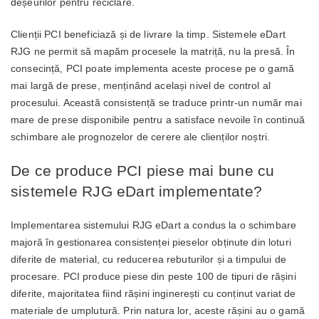
deșeurilor pentru reciclare.
Clienții PCI beneficiază și de livrare la timp. Sistemele eDart
RJG ne permit să mapăm procesele la matriță, nu la presă. În
consecință, PCI poate implementa aceste procese pe o gamă
mai largă de prese, menținând același nivel de control al
procesului. Această consistență se traduce printr-un număr mai
mare de prese disponibile pentru a satisface nevoile în continuă
schimbare ale prognozelor de cerere ale clienților noștri.
De ce produce PCI piese mai bune cu
sistemele RJG eDart implementate?
Implementarea sistemului RJG eDart a condus la o schimbare
majoră în gestionarea consistenței pieselor obținute din loturi
diferite de material, cu reducerea rebuturilor și a timpului de
procesare. PCI produce piese din peste 100 de tipuri de rășini
diferite, majoritatea fiind rășini inginerești cu conținut variat de
materiale de umplutură. Prin natura lor, aceste rășini au o gamă