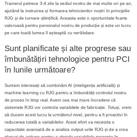
Trainerul petrece 3-4 zile la sediul nostru de mai multe ori pe an,
ajutând la instruirea și formarea tehnicienilor noștri în principiile
RJG și de turnare științifică. Aceasta este o oportunitate foarte
valoroasă pentru personalul nostru de producție și este un lucru
pe care toată lumea îl așteaptă cu nerăbdare.
Sunt planificate și alte progrese sau
îmbunătățiri tehnologice pentru PCI
în lunile următoare?
Suntem interesați să combinăm AI (inteligența artificială) și
machine learning cu RJG pentru a îmbunătăți controlul nostru
de proces în timp real. Avem cea mai mare încredere că
sistemele RJG vor controla variabilele de fabricație. Totuși, vrem
să ducem acest lucru la următorul nivel, pentru a fi proactivi în
reducerea totală a variabilelor. Acest efort va necesita o
capacitate avansată de a analiza output-urile RJG și de a crea
planuri de acțiune pentru a aborda variabilele prezente în