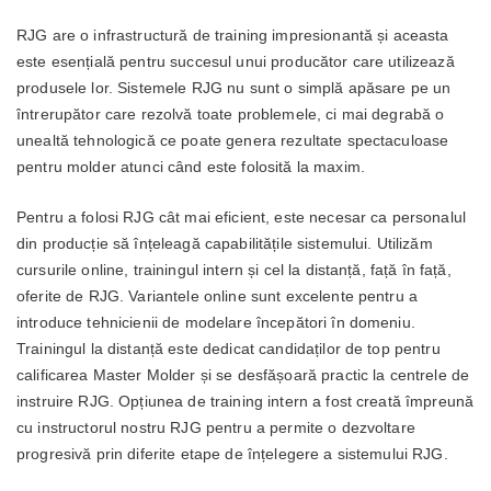
RJG are o infrastructură de training impresionantă și aceasta
este esențială pentru succesul unui producător care utilizează
produsele lor. Sistemele RJG nu sunt o simplă apăsare pe un
întrerupător care rezolvă toate problemele, ci mai degrabă o
unealtă tehnologică ce poate genera rezultate spectaculoase
pentru molder atunci când este folosită la maxim.
Pentru a folosi RJG cât mai eficient, este necesar ca personalul
din producție să înțeleagă capabilitățile sistemului. Utilizăm
cursurile online, trainingul intern și cel la distanță, față în față,
oferite de RJG. Variantele online sunt excelente pentru a
introduce tehnicienii de modelare începători în domeniu.
Trainingul la distanță este dedicat candidaților de top pentru
calificarea Master Molder și se desfășoară practic la centrele de
instruire RJG. Opțiunea de training intern a fost creată împreună
cu instructorul nostru RJG pentru a permite o dezvoltare
progresivă prin diferite etape de înțelegere a sistemului RJG.