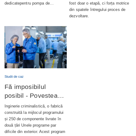
dedicatepentru pompa de…
fost doar o etapă, ci forța motrice
din spatele întregului proces de
dezvoltare.
Studii de caz
Fă imposibilul
posibil - Povestea
completă din spatele
Inginerie criminalistică, o fabrică
unui terminal bancar
construită la mijlocul programului
și 250 de componente livrate în
de autoservire de
două țări Unele programe par
nouă generație
dificile din exterior. Acest program