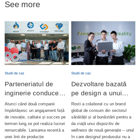
See more
Studii de caz
Studii de caz
Parteneriatul de
Dezvoltare bazată
inginerie conduce
pe design a unui
lansarea cu succes
dispozitiv de
Atunci când două companii
Rosti a colaborat cu un brand
a producției de
wellness complet
împărtășesc un angajament față
global de consum din sectorul
de inovație, calitate și succes pe
sănătății și al bunăstării pentru a
pompe de ungere
integrat
termen lung,se pot realiza lucruri
da viață unui dispozitiv de
automată
remarcabile. Lansarea recentă a
wellness de nouă generație – unul
unei linii de producție
în care designul produsului nu a