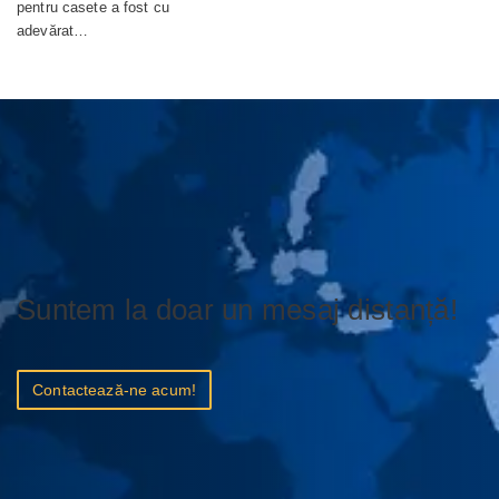
pentru casete a fost cu
adevărat…
Suntem la doar un mesaj distanță!
Contactează-ne acum!