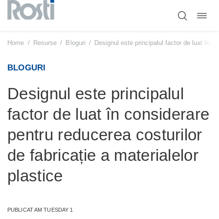
Comut
Sari
navig
la
conținut
Home
/
Resurse
/
Bloguri
/
Designul este principalul factor de luat în c
BLOGURI
Designul este principalul
factor de luat în considerare
pentru reducerea costurilor
de fabricație a materialelor
plastice
PUBLICAT AM TUESDAY 1