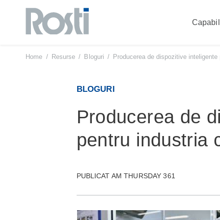
Capabili
Sari
la
conținut
Home
/
Resurse
/
Bloguri
/
Producerea de dispozitive inteligente
BLOGURI
Producerea de dis
pentru industria
PUBLICAT AM THURSDAY 361