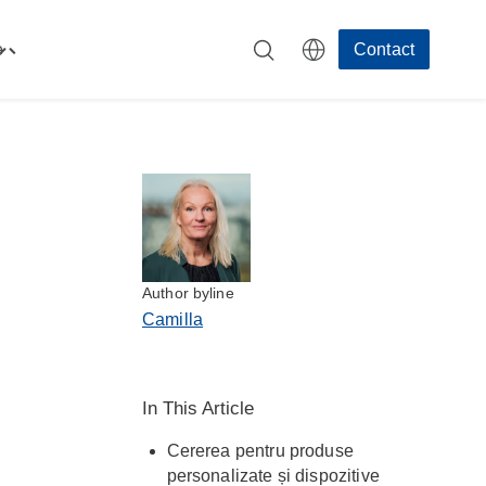
e
Contact
Toggle
"Resurse"
menu
Author byline
Camilla
In This Article
Cererea pentru produse
personalizate și dispozitive