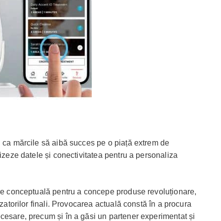
u ca mărcile să aibă succes pe o piață extrem de
lizeze datele și conectivitatea pentru a personaliza
are conceptuală pentru a concepe produse revoluționare,
izatorilor finali. Provocarea actuală constă în a procura
cesare, precum și în a găsi un partener experimentat și