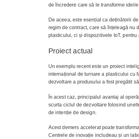
de încredere care să le transforme ideile 
De aceea, este esențial ca deținătorii de
regim de contract, care să înțeleagă nu 
plasticului, ci și dispozitivele IoT, pentru
Proiect actual
Un exemplu recent este un proiect inteli
internațional de turnare a plasticului cu f
dezvoltare a produsului a fost pregătit s
În acest caz, principalul avantaj al operă
scurta ciclul de dezvoltare folosind unel
de intenție de design.
Acest demers accelerat poate transforma u
Centrele de inovație includeau și un lab