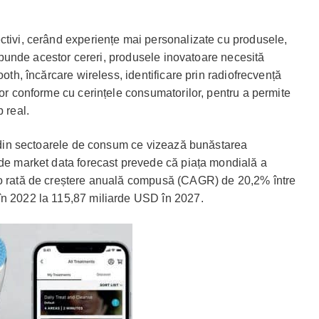
ctivi, cerând experiențe mai personalizate cu produsele,
răspunde acestor cereri, produsele inovatoare necesită
ooth, încărcare wireless, identificare prin radiofrecvență
lor conforme cu cerințele consumatorilor, pentru a permite
 real.
oT din sectoarele de consum ce vizează bunăstarea
 de market data forecast prevede că piața mondială a
 o rată de creștere anuală compusă (CAGR) de 20,2% între
în 2022 la 115,87 miliarde USD în 2027.