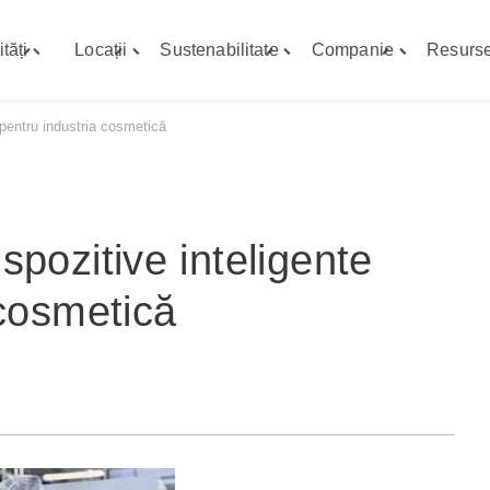
tăți
Locații
Sustenabilitate
Companie
Resurs
Toggle
Toggle
Toggle
Toggle
"Capabilități"
"Locații"
"Sustenabilitate"
"Companie"
menu
menu
menu
menu
 pentru industria cosmetică
pozitive inteligente
 cosmetică