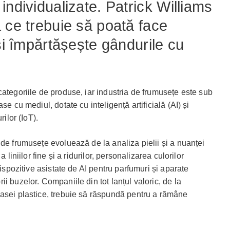
individualizate. Patrick Williams
 ce trebuie să poată face
își împărtășește gândurile cu
categoriile de produse, iar industria de frumusețe este sub
se cu mediul, dotate cu inteligență artificială (AI) și
rilor (IoT).
de frumusețe evoluează de la analiza pielii și a nuanței
 liniilor fine și a ridurilor, personalizarea culorilor
dispozitive asistate de AI pentru parfumuri și aparate
i buzelor. Companiile din tot lanțul valoric, de la
asei plastice, trebuie să răspundă pentru a rămâne