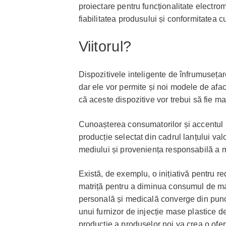
proiectare pentru funcționalitate electro
fiabilitatea produsului și conformitatea c
Viitorul?
Dispozitivele inteligente de înfrumusețar
dar ele vor permite și noi modele de afa
că aceste dispozitive vor trebui să fie ma
Cunoașterea consumatorilor și accentul 
producție selectat din cadrul lanțului v
mediului și proveniența responsabilă a m
Există, de exemplu, o inițiativă pentru re
matriță pentru a diminua consumul de mat
personală și medicală converge din punct d
unui furnizor de injecție mase plastice de
producție a produselor noi va crea o ofe