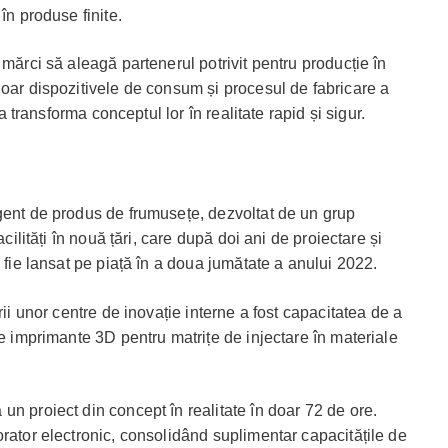
în produse finite.
 mărci să aleagă partenerul potrivit pentru producție în
doar dispozitivele de consum și procesul de fabricare a
 a transforma conceptul lor în realitate rapid și sigur.
gent de produs de frumusețe, dezvoltat de un grup
acilități în nouă țări, care după doi ani de proiectare și
ă fie lansat pe piață în a doua jumătate a anului 2022.
rii unor centre de inovație interne a fost capacitatea de a
te imprimante 3D pentru matrițe de injectare în materiale
n proiect din concept în realitate în doar 72 de ore.
orator electronic, consolidând suplimentar capacitățile de