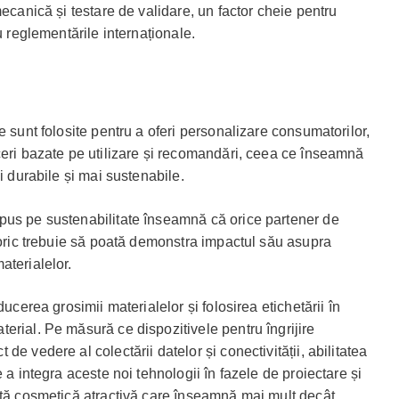
mecanică și testare de validare, un factor cheie pentru
u reglementările internaționale.
e sunt folosite pentru a oferi personalizare consumatorilor,
ceri bazate pe utilizare și recomandări, ceea ce înseamnă
i durabile și mai sustenabile.
pus pe sustenabilitate înseamnă că orice partener de
aloric trebuie să poată demonstra impactul său asupra
aterialelor.
ducerea grosimii materialelor și folosirea etichetării în
erial. Pe măsură ce dispozitivele pentru îngrijire
e vedere al colectării datelor și conectivității, abilitatea
 a integra aceste noi tehnologii în fazele de proiectare și
rtă cosmetică atractivă care înseamnă mai mult decât