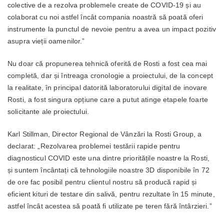
colective de a rezolva problemele create de COVID-19 și au
colaborat cu noi astfel încât compania noastră să poată oferi
instrumente la punctul de nevoie pentru a avea un impact pozitiv
asupra vieții oamenilor.”
Nu doar că propunerea tehnică oferită de Rosti a fost cea mai
completă, dar și întreaga cronologie a proiectului, de la concept
la realitate, în principal datorită laboratorului digital de inovare
Rosti, a fost singura opțiune care a putut atinge etapele foarte
solicitante ale proiectului.
Karl Stillman, Director Regional de Vânzări la Rosti Group, a
declarat: „Rezolvarea problemei testării rapide pentru
diagnosticul COVID este una dintre prioritățile noastre la Rosti,
și suntem încântați că tehnologiile noastre 3D disponibile în 72
de ore fac posibil pentru clientul nostru să producă rapid și
eficient kituri de testare din salivă, pentru rezultate în 15 minute,
astfel încât acestea să poată fi utilizate pe teren fără întârzieri.”