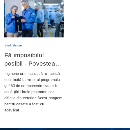
Studii de caz
Fă imposibilul
posibil - Povestea
completă din spatele
Inginerie criminalistică, o fabrică
unui terminal bancar
construită la mijlocul programului
și 250 de componente livrate în
de autoservire de
două țări Unele programe par
nouă generație
dificile din exterior. Acest program
pentru casete a fost cu
adevărat…