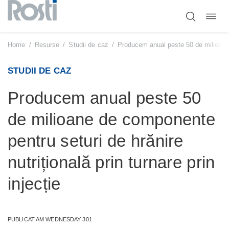
Comut
Sari
navig
la
conținut
Home
/
Resurse
/
Studii de caz
/
Producem anual peste 50 de milioane d
STUDII DE CAZ
Producem anual peste 50
de milioane de componente
pentru seturi de hrănire
nutrițională prin turnare prin
injecție
PUBLICAT AM WEDNESDAY 301