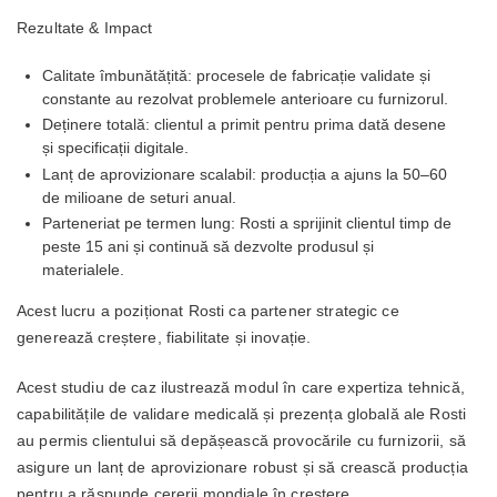
Rezultate & Impact
Calitate îmbunătățită: procesele de fabricație validate și
constante au rezolvat problemele anterioare cu furnizorul.
Deținere totală: clientul a primit pentru prima dată desene
și specificații digitale.
Lanț de aprovizionare scalabil: producția a ajuns la 50–60
de milioane de seturi anual.
Parteneriat pe termen lung: Rosti a sprijinit clientul timp de
peste 15 ani și continuă să dezvolte produsul și
materialele.
Acest lucru a poziționat Rosti ca partener strategic ce
generează creștere, fiabilitate și inovație.
Acest studiu de caz ilustrează modul în care expertiza tehnică,
capabilitățile de validare medicală și prezența globală ale Rosti
au permis clientului să depășească provocările cu furnizorii, să
asigure un lanț de aprovizionare robust și să crească producția
pentru a răspunde cererii mondiale în creștere.