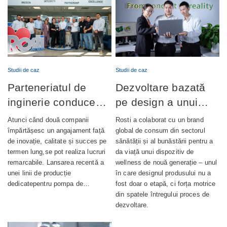
Studii de caz
Studii de caz
Parteneriatul de
Dezvoltare bazată
inginerie conduce
pe design a unui
lansarea cu succes
dispozitiv de
Atunci când două companii
Rosti a colaborat cu un brand
a producției de
wellness complet
împărtășesc un angajament față
global de consum din sectorul
de inovație, calitate și succes pe
sănătății și al bunăstării pentru a
pompe de ungere
integrat
termen lung,se pot realiza lucruri
da viață unui dispozitiv de
automată
remarcabile. Lansarea recentă a
wellness de nouă generație – unul
unei linii de producție
în care designul produsului nu a
dedicatepentru pompa de…
fost doar o etapă, ci forța motrice
din spatele întregului proces de
dezvoltare.