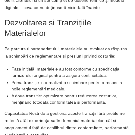
oferit clientului și un set complet de desene tehnice și modele
digitale – ceva ce nu deținuseră niciodată înainte.
Dezvoltarea și Tranzițiile
Materialelor
Pe parcursul parteneriatului, materialele au evoluat ca răspuns
la schimbări de reglementare și presiuni privind costurile:
Faza inițială: materialele au fost conforme cu specificația
furnizorului original pentru a asigura continuitatea.
Prima tranziție: s-a realizat o schimbare pentru a respecta
noile reglementări medicale.
A doua tranziție: optimizare pentru reducerea costurilor,
menținând totodată conformitatea și performanța.
Capacitatea Rosti de a gestiona aceste tranziții fără probleme
reflectă atât experiența sa în domeniul materialelor, cât și
angajamentul față de echilibrul dintre conformitate, performanță