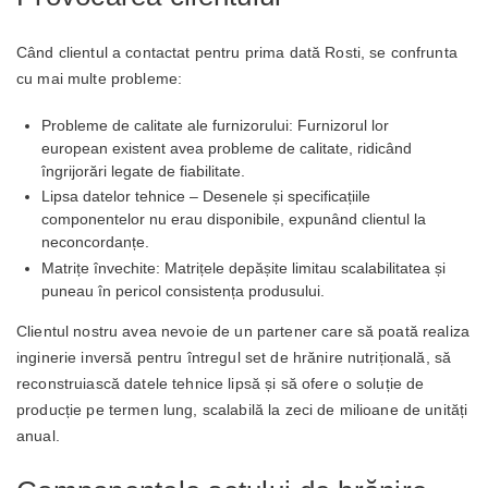
Când clientul a contactat pentru prima dată Rosti, se confrunta
cu mai multe probleme:
Probleme de calitate ale furnizorului: Furnizorul lor
european existent avea probleme de calitate, ridicând
îngrijorări legate de fiabilitate.
Lipsa datelor tehnice – Desenele și specificațiile
componentelor nu erau disponibile, expunând clientul la
neconcordanțe.
Matrițe învechite: Matrițele depășite limitau scalabilitatea și
puneau în pericol consistența produsului.
Clientul nostru avea nevoie de un partener care să poată realiza
inginerie inversă pentru întregul set de hrănire nutrițională, să
reconstruiască datele tehnice lipsă și să ofere o soluție de
producție pe termen lung, scalabilă la zeci de milioane de unități
anual.