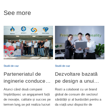
See more
Studii de caz
Studii de caz
Parteneriatul de
Dezvoltare bazată
inginerie conduce
pe design a unui
lansarea cu succes
dispozitiv de
Atunci când două companii
Rosti a colaborat cu un brand
a producției de
wellness complet
împărtășesc un angajament față
global de consum din sectorul
de inovație, calitate și succes pe
sănătății și al bunăstării pentru a
pompe de ungere
integrat
termen lung,se pot realiza lucruri
da viață unui dispozitiv de