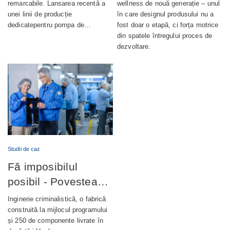
automată
remarcabile. Lansarea recentă a
wellness de nouă generație – unul
unei linii de producție
în care designul produsului nu a
dedicatepentru pompa de…
fost doar o etapă, ci forța motrice
din spatele întregului proces de
dezvoltare.
Studii de caz
Fă imposibilul
posibil - Povestea
completă din spatele
Inginerie criminalistică, o fabrică
unui terminal bancar
construită la mijlocul programului
și 250 de componente livrate în
de autoservire de