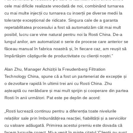
cele mai dificile realizate vreodată de noi, combinând turnarea
cu mai multe injecții cu turnarea cu inserții pe diverse medii la
toleranțe excepțional de ridicate. Singura cale de a garanta
repetabilitatea procesului a fost să automatizăm cât mai mult
posibil, lucru care vine natural pentru noi la Rosti China. De-a
lungul anilor, am automatizat o serie de procese care anterior se
făceau manual în fabrica noastră și, în fiecare caz, am reușit să
împărtășim câștigurile de productivitate cu clienții noștri.”
Alan Zhu, Manager Achiziții la Freudenberg Filtration
Technology China, spune că a fost un parteneriat de excepție și
o dezvoltare rapidă în ultimii trei ani cu Rosti China. Zhu
așteaptă cu nerăbdare și mai mult sprijin și cooperare din partea
Rosti în anii următori. Pat este pe deplin de acord:
„Rosti lucrează continuu pentru a diferenția toate nivelurile
relațiilor sale prin îmbunătățirea reacției, fiabilității și a serviciilor
cu valoare adăugată. Primirea acestui premiu este dovada că
facem lucrurile corect. Mi-a venit în minte citatul ‘Clienții nu sunt