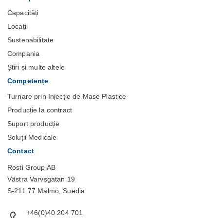
Capacități
Locații
Sustenabilitate
Compania
Știri și multe altele
Competențe
Turnare prin Injecție de Mase Plastice
Producție la contract
Suport producție
Soluții Medicale
Contact
Rosti Group AB
Västra Varvsgatan 19
S-211 77 Malmö, Suedia
+46(0)40 204 701