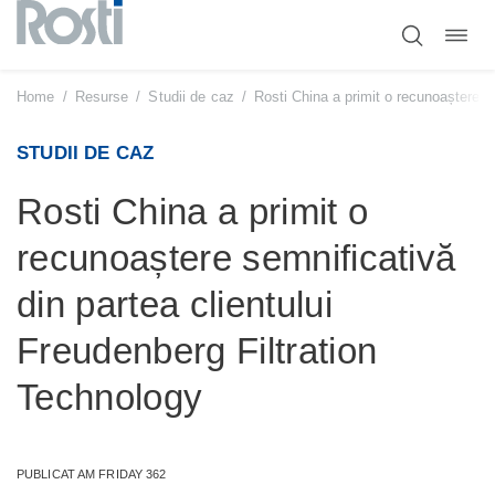
Comut
Sari
navig
la
conținut
Home
/
Resurse
/
Studii de caz
/
Rosti China a primit o recunoaștere se
STUDII DE CAZ
Rosti China a primit o
recunoaștere semnificativă
din partea clientului
Freudenberg Filtration
Technology
PUBLICAT AM FRIDAY 362