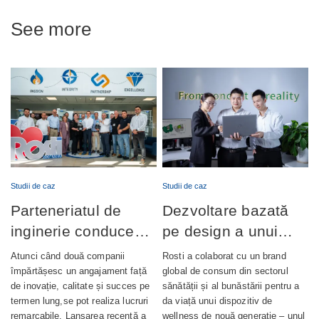
See more
Studii de caz
Studii de caz
Parteneriatul de
Dezvoltare bazată
inginerie conduce
pe design a unui
lansarea cu succes
dispozitiv de
Atunci când două companii
Rosti a colaborat cu un brand
a producției de
wellness complet
împărtășesc un angajament față
global de consum din sectorul
de inovație, calitate și succes pe
sănătății și al bunăstării pentru a
pompe de ungere
integrat
termen lung,se pot realiza lucruri
da viață unui dispozitiv de
automată
remarcabile. Lansarea recentă a
wellness de nouă generație – unul