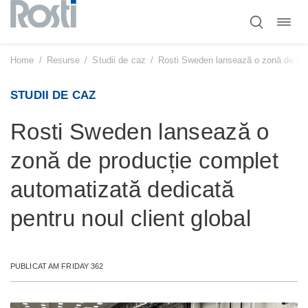
Comut
Sari
navig
la
conținut
Home
/
Resurse
/
Studii de caz
/
Rosti Sweden lansează o zonă de prod
STUDII DE CAZ
Rosti Sweden lansează o
zonă de producție complet
automatizată dedicată
pentru noul client global
PUBLICAT AM FRIDAY 362