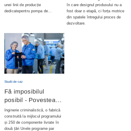
unei linii de producție
în care designul produsului nu a
dedicatepentru pompa de…
fost doar o etapă, ci forța motrice
din spatele întregului proces de
dezvoltare.
Studii de caz
Fă imposibilul
posibil - Povestea
completă din spatele
Inginerie criminalistică, o fabrică
unui terminal bancar
construită la mijlocul programului
și 250 de componente livrate în
de autoservire de
două țări Unele programe par