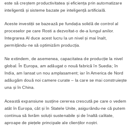
este să creștem productivitatea și eficiența prin automatizare
inteligentă și sisteme bazate pe inteligență artificială.
Aceste investiții se bazează pe fundația solidă de control al
proceselor pe care Rosti a dezvoltat-o de-a lungul anilor.
Integrarea AI duce acest lucru la un nivel și mai înalt,
permițându-ne să optimizăm producția.
Ne extindem, de asemenea, capacitatea de producție la nivel
global. În Europa, am adăugat o nouă fabrică în Suedia; în
India, am lansat un nou amplasament; iar în America de Nord
adăugăm două noi camere curate – la care se mai construiește
una și în China.
Această expansiune susține cererea crescută pe care o vedem
atât în Europa, cât și în Statele Unite, asigurându-ne că putem
continua să livrăm soluții sustenabile și de înaltă calitate,
aproape de piețele principale ale clienților noștri.