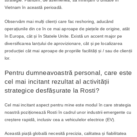
strategie. Plănuim, de asemenea, să înființăm o unitate în
Vietnam în această perioadă.
Observăm mai mulți clienți care fac reshoring, aducând
operațiunile din ce în ce mai aproape de piețele de origine, atât
în Europa, cât și în Statele Unite. Există un accent major pe
diversificarea lanțului de aprovizionare, cât și pe localizarea
producției cât mai aproape de propriile facilități și / sau de clienții
lor.
Pentru dumneavoastră personal, care este
cel mai incitant rezultat al activității
strategice desfășurate la Rosti?
Cel mai incitant aspect pentru mine este modul în care strategia
noastră poziționează Rosti în cadrul unor industrii emergente cu
creștere rapidă, inclusiv cea a vehiculelor electrice (EV).
Această piață globală necesită precizia, calitatea și fiabilitatea