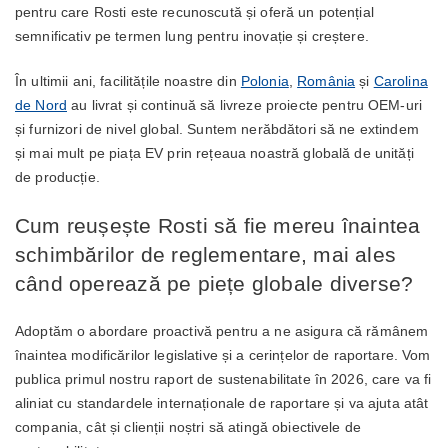
pentru care Rosti este recunoscută și oferă un potențial
semnificativ pe termen lung pentru inovație și creștere.
În ultimii ani, facilitățile noastre din
Polonia
,
România
și
Carolina
de Nord
au livrat și continuă să livreze proiecte pentru OEM-uri
și furnizori de nivel global. Suntem nerăbdători să ne extindem
și mai mult pe piața EV prin rețeaua noastră globală de unități
de producție.
Cum reușește Rosti să fie mereu înaintea
schimbărilor de reglementare, mai ales
când operează pe piețe globale diverse?
Adoptăm o abordare proactivă pentru a ne asigura că rămânem
înaintea modificărilor legislative și a cerințelor de raportare. Vom
publica primul nostru raport de sustenabilitate în 2026, care va fi
aliniat cu standardele internaționale de raportare și va ajuta atât
compania, cât și clienții noștri să atingă obiectivele de