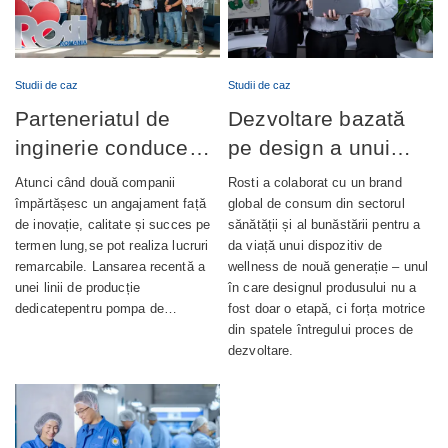
Studii de caz
Studii de caz
Parteneriatul de
Dezvoltare bazată
inginerie conduce
pe design a unui
lansarea cu succes
dispozitiv de
Atunci când două companii
Rosti a colaborat cu un brand
a producției de
wellness complet
împărtășesc un angajament față
global de consum din sectorul
de inovație, calitate și succes pe
sănătății și al bunăstării pentru a
pompe de ungere
integrat
termen lung,se pot realiza lucruri
da viață unui dispozitiv de
automată
remarcabile. Lansarea recentă a
wellness de nouă generație – unul
unei linii de producție
în care designul produsului nu a
dedicatepentru pompa de…
fost doar o etapă, ci forța motrice
din spatele întregului proces de
dezvoltare.