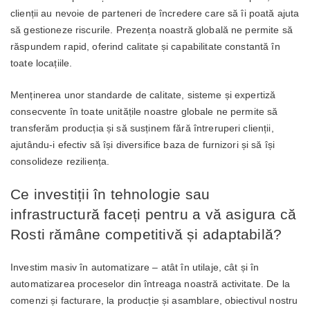
clienții au nevoie de parteneri de încredere care să îi poată ajuta
să gestioneze riscurile. Prezența noastră globală ne permite să
răspundem rapid, oferind calitate și capabilitate constantă în
toate locațiile.
Menținerea unor standarde de calitate, sisteme și expertiză
consecvente în toate unitățile noastre globale ne permite să
transferăm producția și să susținem fără întreruperi clienții,
ajutându-i efectiv să își diversifice baza de furnizori și să își
consolideze reziliența.
Ce investiții în tehnologie sau
infrastructură faceți pentru a vă asigura că
Rosti rămâne competitivă și adaptabilă?
Investim masiv în automatizare – atât în utilaje, cât și în
automatizarea proceselor din întreaga noastră activitate. De la
comenzi și facturare, la producție și asamblare, obiectivul nostru