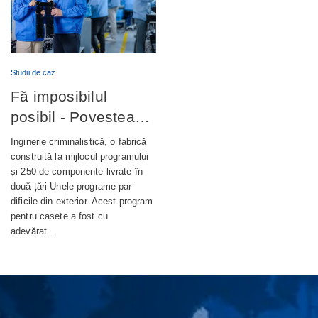
Studii de caz
Fă imposibilul
posibil - Povestea
completă din spatele
Inginerie criminalistică, o fabrică
unui terminal bancar
construită la mijlocul programului
și 250 de componente livrate în
de autoservire de
două țări Unele programe par
nouă generație
dificile din exterior. Acest program
pentru casete a fost cu
adevărat…