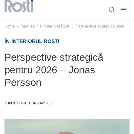
Comut
Sari
navig
la
conținut
Home
/
Resurse
/
În interiorul Rosti
/
Perspective strategică pentru 20
ÎN INTERIORUL ROSTI
Perspective strategică
pentru 2026 – Jonas
Persson
PUBLICAT PM THURSDAY 330