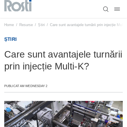
Comut
Sari
navig
la
conținut
Home
/
Resurse
/
Știri
/
Care sunt avantajele turnării prin injecție Multi
ȘTIRI
Care sunt avantajele turnării
prin injecție Multi-K?
PUBLICAT AM WEDNESDAY 2