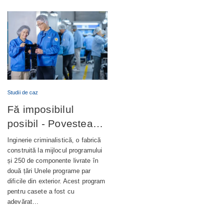
Studii de caz
Fă imposibilul
posibil - Povestea
completă din spatele
Inginerie criminalistică, o fabrică
unui terminal bancar
construită la mijlocul programului
și 250 de componente livrate în
de autoservire de
două țări Unele programe par
nouă generație
dificile din exterior. Acest program
pentru casete a fost cu
adevărat…