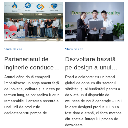
Studii de caz
Studii de caz
Parteneriatul de
Dezvoltare bazată
inginerie conduce
pe design a unui
lansarea cu succes
dispozitiv de
Atunci când două companii
Rosti a colaborat cu un brand
a producției de
wellness complet
împărtășesc un angajament față
global de consum din sectorul
de inovație, calitate și succes pe
sănătății și al bunăstării pentru a
pompe de ungere
integrat
termen lung,se pot realiza lucruri
da viață unui dispozitiv de
automată
remarcabile. Lansarea recentă a
wellness de nouă generație – unul
unei linii de producție
în care designul produsului nu a
dedicatepentru pompa de…
fost doar o etapă, ci forța motrice
din spatele întregului proces de
dezvoltare.