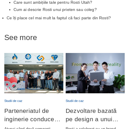
Care sunt ambițiile tale pentru Rosti Utah?
Cum ai descrie Rosti unui prieten sau coleg?
Ce îți place cel mai mult la faptul că faci parte din Rosti?
See more
Studii de caz
Studii de caz
Parteneriatul de
Dezvoltare bazată
inginerie conduce
pe design a unui
lansarea cu succes
dispozitiv de
Atunci când două companii
Rosti a colaborat cu un brand