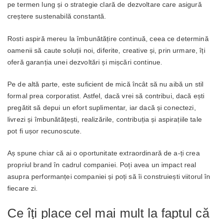
pe termen lung și o strategie clară de dezvoltare care asigură
creștere sustenabilă constantă.
Rosti aspiră mereu la îmbunătățire continuă, ceea ce determină
oamenii să caute soluții noi, diferite, creative și, prin urmare, îți
oferă garanția unei dezvoltări și mișcări continue.
Pe de altă parte, este suficient de mică încât să nu aibă un stil
formal prea corporatist. Astfel, dacă vrei să contribui, dacă ești
pregătit să depui un efort suplimentar, iar dacă și conectezi,
livrezi și îmbunătățești, realizările, contribuția și aspirațiile tale
pot fi ușor recunoscute.
Aș spune chiar că ai o oportunitate extraordinară de a-ți crea
propriul brand în cadrul companiei. Poți avea un impact real
asupra performanței companiei și poți să îi construiești viitorul în
fiecare zi.
Ce îți place cel mai mult la faptul că