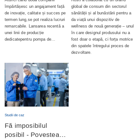
a producției de
wellness complet
împărtășesc un angajament față
global de consum din sectorul
de inovație, calitate și succes pe
sănătății și al bunăstării pentru a
pompe de ungere
integrat
termen lung,se pot realiza lucruri
da viață unui dispozitiv de
automată
remarcabile. Lansarea recentă a
wellness de nouă generație – unul
unei linii de producție
în care designul produsului nu a
dedicatepentru pompa de…
fost doar o etapă, ci forța motrice
din spatele întregului proces de
dezvoltare.
Studii de caz
Fă imposibilul
posibil - Povestea