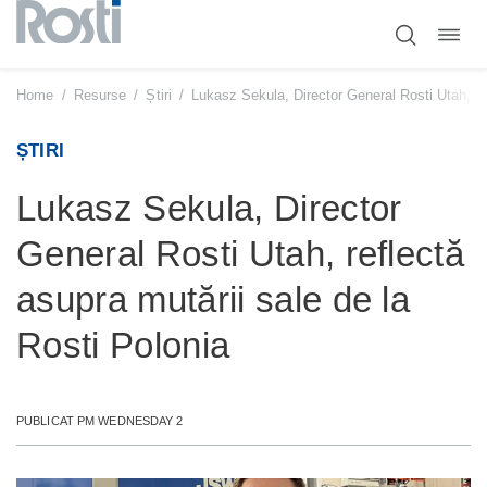
Comut
Sari
navig
la
conținut
Home
/
Resurse
/
Știri
/
Lukasz Sekula, Director General Rosti Utah, ref
ȘTIRI
Lukasz Sekula, Director
General Rosti Utah, reflectă
asupra mutării sale de la
Rosti Polonia
PUBLICAT PM WEDNESDAY 2