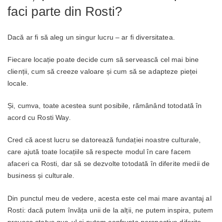
faci parte din Rosti?
Dacă ar fi să aleg un singur lucru – ar fi diversitatea.
Fiecare locație poate decide cum să servească cel mai bine
clienții, cum să creeze valoare și cum să se adapteze pieței
locale.
Și, cumva, toate acestea sunt posibile, rămânând totodată în
acord cu Rosti Way.
Cred că acest lucru se datorează fundației noastre culturale,
care ajută toate locațiile să respecte modul în care facem
afaceri ca Rosti, dar să se dezvolte totodată în diferite medii de
business și culturale.
Din punctul meu de vedere, acesta este cel mai mare avantaj al
Rosti: dacă putem învăța unii de la alții, ne putem inspira, putem
provoca status quo-ul și putem confrunta perspective diferite –