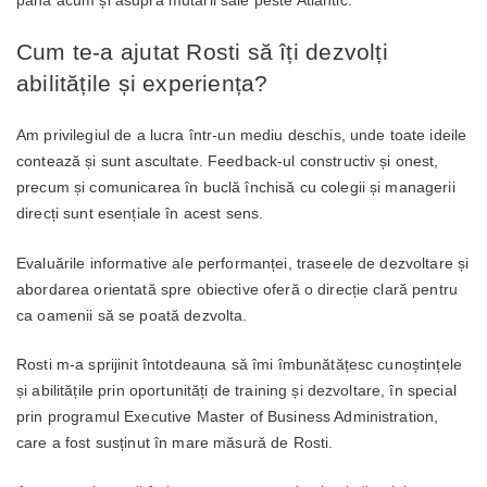
până acum și asupra mutării sale peste Atlantic.
Cum te-a ajutat Rosti să îți dezvolți
abilitățile și experiența?
Am privilegiul de a lucra într-un mediu deschis, unde toate ideile
contează și sunt ascultate. Feedback-ul constructiv și onest,
precum și comunicarea în buclă închisă cu colegii și managerii
direcți sunt esențiale în acest sens.
Evaluările informative ale performanței, traseele de dezvoltare și
abordarea orientată spre obiective oferă o direcție clară pentru
ca oamenii să se poată dezvolta.
Rosti m-a sprijinit întotdeauna să îmi îmbunătățesc cunoștințele
și abilitățile prin oportunități de training și dezvoltare, în special
prin programul Executive Master of Business Administration,
care a fost susținut în mare măsură de Rosti.