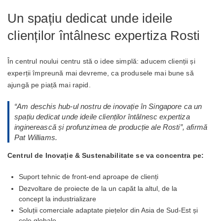
Un spațiu dedicat unde ideile
clienților întâlnesc expertiza Rosti
În centrul noului centru stă o idee simplă: aducem clienții și
experții împreună mai devreme, ca produsele mai bune să
ajungă pe piață mai rapid.
“
Am deschis hub-ul nostru de inovație în Singapore ca un
spațiu dedicat unde ideile clienților întâlnesc expertiza
inginerească și profunzimea de producție ale Rosti
”, afirmă
Pat Williams.
Centrul de Inovație & Sustenabilitate se va concentra pe:
Suport tehnic de front-end aproape de clienți
Dezvoltare de proiecte de la un capăt la altul, de la
concept la industrializare
Soluții comerciale adaptate piețelor din Asia de Sud-Est și
cele globale