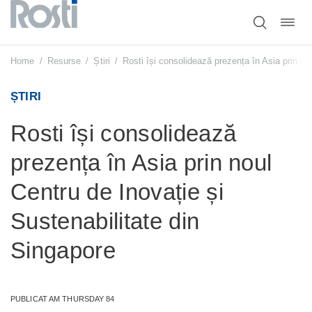
Comut
Sari
navig
la
conținut
Home
/
Resurse
/
Știri
/
Rosti își consolidează prezența în Asia prin no
ȘTIRI
Rosti își consolidează
prezența în Asia prin noul
Centru de Inovație și
Sustenabilitate din
Singapore
PUBLICAT AM THURSDAY 84