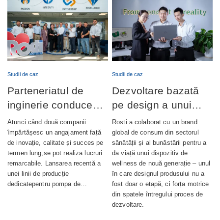
Studii de caz
Studii de caz
Parteneriatul de
Dezvoltare bazată
inginerie conduce
pe design a unui
lansarea cu succes
dispozitiv de
Atunci când două companii
Rosti a colaborat cu un brand
a producției de
wellness complet
împărtășesc un angajament față
global de consum din sectorul
de inovație, calitate și succes pe
sănătății și al bunăstării pentru a
pompe de ungere
integrat
termen lung,se pot realiza lucruri
da viață unui dispozitiv de
automată
remarcabile. Lansarea recentă a
wellness de nouă generație – unul
unei linii de producție
în care designul produsului nu a
dedicatepentru pompa de…
fost doar o etapă, ci forța motrice
din spatele întregului proces de
dezvoltare.