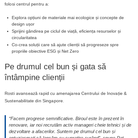
folosi centrul pentru a:
Explora opțiuni de materiale mai ecologice și concepte de
design ușor
Sprijini gândirea pe ciclul de viață, eficiența resurselor și
circularitatea
Co-crea soluții care să ajute clienții să progreseze spre
propriile obiective ESG și Net Zero
Pe drumul cel bun și gata să
întâmpine clienții
Rosti avansează rapid cu amenajarea Centrului de Inovație &
Sustenabilitate din Singapore.
“
Facem progrese semnificative. Biroul este în prezent în
renovare, iar noi recrutăm activ manageri cheie tehnici și de
dezvoltare a afacerilor. Suntem pe drumul cel bun și
entuziasmați să lansăm cu supr
ețire curând”, spune Pat.