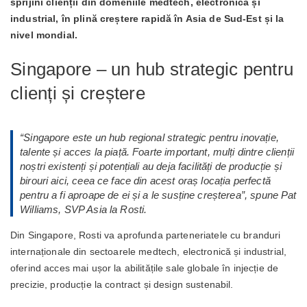
sprijini clienții din domeniile medtech, electronică și
industrial, în plină creștere rapidă în Asia de Sud-Est și la
nivel mondial.
Singapore – un hub strategic pentru
clienți și creștere
“
Singapore este un hub regional strategic pentru inovație,
talente și acces la piață. Foarte important, mulți dintre clienții
noștri existenți și potențiali au deja facilități de producție și
birouri aici, ceea ce face din acest oraș locația perfectă
pentru a fi aproape de ei și a le susține creșterea
”, spune Pat
Williams, SVP Asia la Rosti.
Din Singapore, Rosti va aprofunda parteneriatele cu branduri
internaționale din sectoarele medtech, electronică și industrial,
oferind acces mai ușor la abilitățile sale globale în injecție de
precizie, producție la contract și design sustenabil.