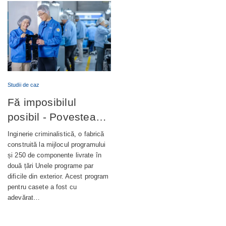
Studii de caz
Fă imposibilul
posibil - Povestea
completă din spatele
Inginerie criminalistică, o fabrică
unui terminal bancar
construită la mijlocul programului
și 250 de componente livrate în
de autoservire de
două țări Unele programe par
nouă generație
dificile din exterior. Acest program
pentru casete a fost cu
adevărat…