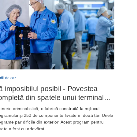
dii de caz
ă imposibilul posibil - Povestea
ompletă din spatele unui terminal
ancar de autoservire de nouă
inerie criminalistică, o fabrică construită la mijlocul
enerație
ogramului și 250 de componente livrate în două țări Unele
ograme par dificile din exterior. Acest program pentru
sete a fost cu adevărat…