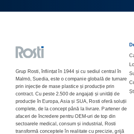
D
Ca
Lo
Grup Rosti, înființat în 1944 și cu sediul central în
Su
Malmö, Suedia, este o companie globală de turnare
C
prin injecție de mase plastice și producție prin
Șt
contract. Cu peste 2.500 de angajați și unități de
producție în Europa, Asia și SUA, Rosti oferă soluții
complete, de la concept până la livrare. Partener de
afaceri de încredere pentru OEM-uri de top din
sectoarele medical, consum și industrial, Rosti
transformă conceptele în realitate cu precizie, grijă