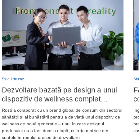
Studii de caz
Stu
Dezvoltare bazată pe design a unui
F
dispozitiv de wellness complet
c
integrat
b
Rosti a colaborat cu un brand global de consum din sectorul
Ing
g
sănătății și al bunăstării pentru a da viață unui dispozitiv de
pr
wellness de nouă generație – unul în care designul
pr
produsului nu a fost doar o etapă, ci forța motrice din
ca
spatele întregului proces de dezvoltare.