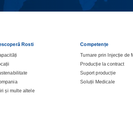
escoperă Rosti
Competențe
pacități
Turnare prin Injecție de
cații
Producție la contract
stenabilitate
Suport producție
ompania
Soluții Medicale
iri și multe altele