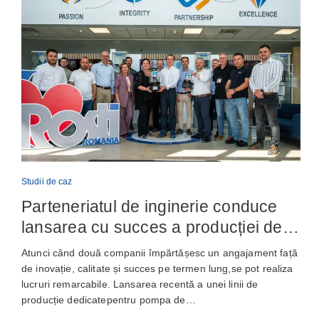
Studii de caz
Parteneriatul de inginerie conduce
lansarea cu succes a producției de
pompe de ungere automată
Atunci când două companii împărtășesc un angajament față
de inovație, calitate și succes pe termen lung,se pot realiza
lucruri remarcabile. Lansarea recentă a unei linii de
producție dedicatepentru pompa de…