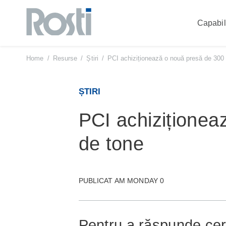
Capabili
Sari
la
conținut
Home
/
Resurse
/
Știri
/
PCI achiziționează o nouă presă de 300
ȘTIRI
PCI achiziționea
de tone
PUBLICAT AM MONDAY 0
Pentru a răspunde cerer