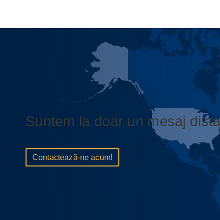
Suntem la doar un mesaj dista
Contactează-ne acum!