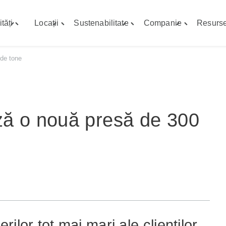
tăți
Locații
Sustenabilitate
Companie
Resurs
Toggle
Toggle
Toggle
Toggle
"Capabilități"
"Locații"
"Sustenabilitate"
"Companie"
menu
menu
menu
menu
 de tone
ză o nouă presă de 300
ilor tot mai mari ale clienților