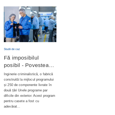
Studii de caz
Fă imposibilul
posibil - Povestea
completă din spatele
Inginerie criminalistică, o fabrică
unui terminal bancar
construită la mijlocul programului
și 250 de componente livrate în
de autoservire de
două țări Unele programe par
nouă generație
dificile din exterior. Acest program
pentru casete a fost cu
adevărat…