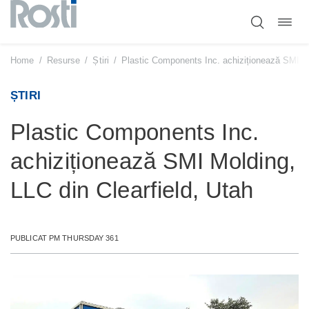
Comut
Sari
navig
la
conținut
Home
/
Resurse
/
Știri
/
Plastic Components Inc. achiziționează SMI Mo
ȘTIRI
Plastic Components Inc.
achiziționează SMI Molding,
LLC din Clearfield, Utah
PUBLICAT PM THURSDAY 361