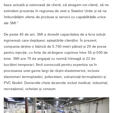
baza actuală și valoroasă de clienți, să atragem noi clienți, să ne
extindem prezența în regiunea de vest a Statelor Unite și să ne
îmbunătățim oferta de produse și servicii cu capabilitățile unice
ale SMI.”
De peste 40 de ani, SMI a dovedit capacitatea de a livra soluții
inginerești care depășesc așteptările clienților. În prezent,
compania deține o fabrică de 5.760 metri pătrați și 29 de prese
pentru injecție, cu forțe de strângere cuprinse între 55 și 500 de
tone. SMI are 79 de angajați cu normă întreagă și 22 de
lucrători temporari, fiind cunoscută pentru expertiza sa în
procesarea unei game largi de rășini elastomerice, inclusiv
elastomeri termoplastici, poliuretani, vulcanizați termoplastici și
PVC flexibil. Domeniile cheie deservite includ medical, industrial,
recreațional, ochelari și consum.