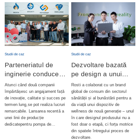
Studii de caz
Studii de caz
Parteneriatul de
Dezvoltare bazată
inginerie conduce
pe design a unui
lansarea cu succes
dispozitiv de
Atunci când două companii
Rosti a colaborat cu un brand
a producției de
wellness complet
împărtășesc un angajament față
global de consum din sectorul
de inovație, calitate și succes pe
sănătății și al bunăstării pentru a
pompe de ungere
integrat
termen lung,se pot realiza lucruri
da viață unui dispozitiv de
automată
remarcabile. Lansarea recentă a
wellness de nouă generație – unul
unei linii de producție
în care designul produsului nu a
dedicatepentru pompa de…
fost doar o etapă, ci forța motrice
din spatele întregului proces de
dezvoltare.