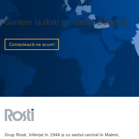
Suntem la doar un mesaj distanță!
Contactează-ne acum!
Grup Rosti, înființat în 1944 și cu sediul central în Malmö,