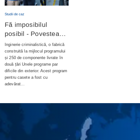
Studii de caz
Fă imposibilul
posibil - Povestea
completă din spatele
Inginerie criminalistică, o fabrică
unui terminal bancar
construită la mijlocul programului
și 250 de componente livrate în
de autoservire de
două țări Unele programe par
nouă generație
dificile din exterior. Acest program
pentru casete a fost cu
adevărat…