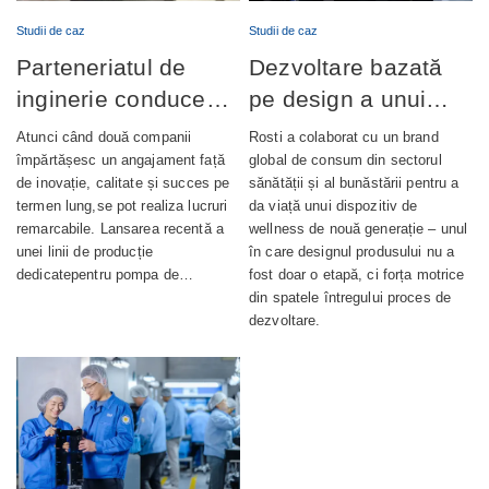
Studii de caz
Studii de caz
Parteneriatul de
Dezvoltare bazată
inginerie conduce
pe design a unui
lansarea cu succes
dispozitiv de
Atunci când două companii
Rosti a colaborat cu un brand
a producției de
wellness complet
împărtășesc un angajament față
global de consum din sectorul
de inovație, calitate și succes pe
sănătății și al bunăstării pentru a
pompe de ungere
integrat
termen lung,se pot realiza lucruri
da viață unui dispozitiv de
automată
remarcabile. Lansarea recentă a
wellness de nouă generație – unul
unei linii de producție
în care designul produsului nu a
dedicatepentru pompa de…
fost doar o etapă, ci forța motrice
din spatele întregului proces de
dezvoltare.