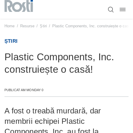
Comut
Sari
navig
la
conținut
Home
/
Resurse
/
Știri
/
Plastic Components, Inc. construiește o casă!
ȘTIRI
Plastic Components, Inc.
construiește o casă!
PUBLICAT AM MONDAY 0
A fost o treabă murdară, dar
membrii echipei Plastic
Components, Inc. au fost la