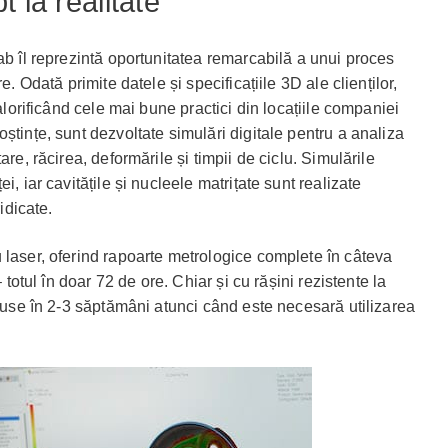
 la realitate
ab îl reprezintă oportunitatea remarcabilă a unui proces
e. Odată primite datele și specificațiile 3D ale clienților,
Valorificând cele mai bune practici din locațiile companiei
ștințe, sunt dezvoltate simulări digitale pentru a analiza
are, răcirea, deformările și timpii de ciclu. Simulările
i, iar cavitățile și nucleele matrițate sunt realizate
idicate.
 laser, oferind rapoarte metrologice complete în câteva
– totul în doar 72 de ore. Chiar și cu rășini rezistente la
oduse în 2-3 săptămâni atunci când este necesară utilizarea