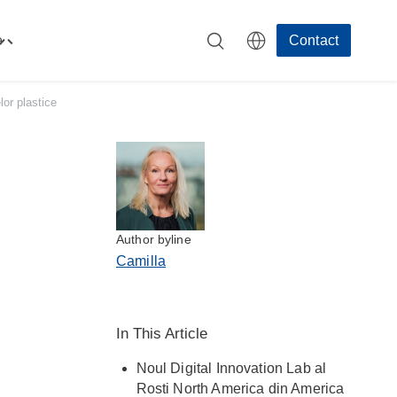
e
Contact
Toggle
"Resurse"
menu
lor plastice
Author byline
Camilla
In This Article
Noul Digital Innovation Lab al
Rosti North America din America