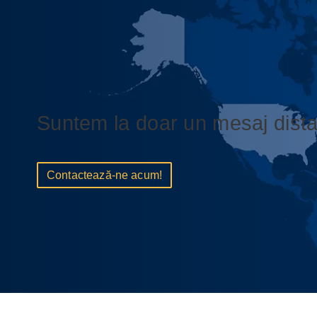
Suntem la doar un mesaj dista
Contactează-ne acum!