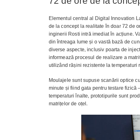
72 de ore de la concept
Elementul central al Digital Innovation L
de la concept la realitate în doar 72 de or
inginerii Rosti intră imediat în acțiune. 
din întreaga lume și o vastă bază de cuno
diverse aspecte, inclusiv poarta de inject
informează procesul de realizare a matrițe
utilizând rășini rezistente la temperaturi r
Moulajele sunt supuse scanării optice cu
minute și fiind gata pentru testare fizică 
temperaturi înalte, prototipurile sunt pr
matrițelor de oțel.