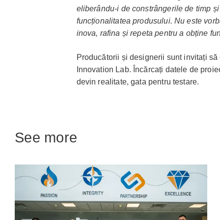
eliberându-i de constrângerile de timp și
funcționalitatea produsului. Nu este vorb
inova, rafina și repeta pentru a obține fu
Producătorii și designerii sunt invitați s
Innovation Lab. Încărcați datele de proiec
devin realitate, gata pentru testare.
See more