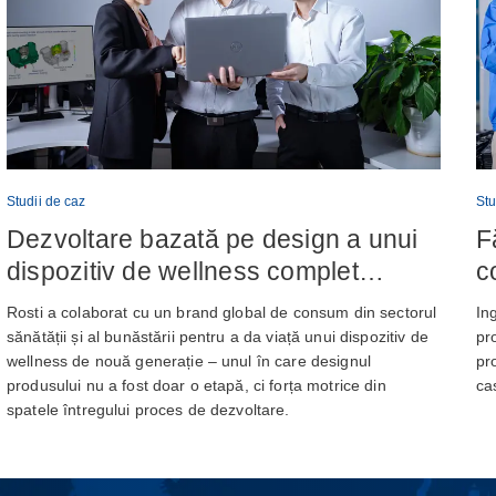
Studii de caz
Stu
Dezvoltare bazată pe design a unui
F
dispozitiv de wellness complet
c
integrat
b
Rosti a colaborat cu un brand global de consum din sectorul
Ing
g
sănătății și al bunăstării pentru a da viață unui dispozitiv de
pr
wellness de nouă generație – unul în care designul
pr
produsului nu a fost doar o etapă, ci forța motrice din
ca
spatele întregului proces de dezvoltare.