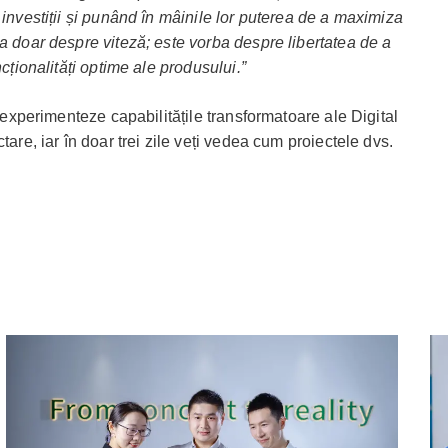
 investiții și punând în mâinile lor puterea de a maximiza
a doar despre viteză; este vorba despre libertatea de a
ncționalități optime ale produsului.”
ă experimenteze capabilitățile transformatoare ale Digital
tare, iar în doar trei zile veți vedea cum proiectele dvs.