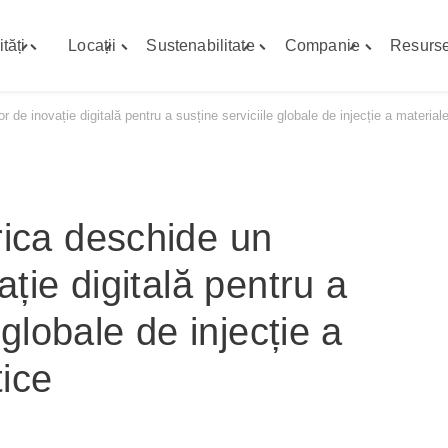
tăți
Locații
Sustenabilitate
Companie
Resurs
Toggle
Toggle
Toggle
Toggle
"Capabilități"
"Locații"
"Sustenabilitate"
"Companie"
menu
menu
menu
menu
de inovație digitală pentru a susține serviciile globale de injecție a materiale
ica deschide un
ație digitală pentru a
 globale de injecție a
tice