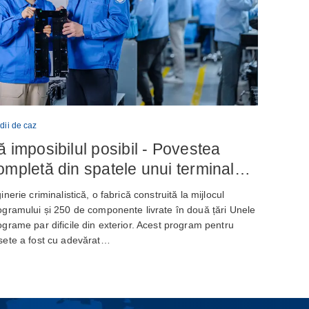
dii de caz
ă imposibilul posibil - Povestea
ompletă din spatele unui terminal
ancar de autoservire de nouă
inerie criminalistică, o fabrică construită la mijlocul
enerație
ogramului și 250 de componente livrate în două țări Unele
ograme par dificile din exterior. Acest program pentru
sete a fost cu adevărat…