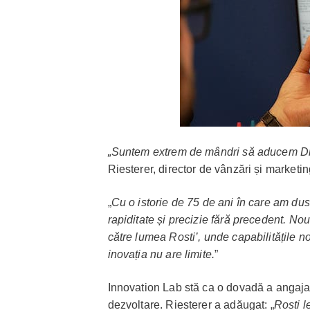
„Suntem extrem de mândri să aducem Dig
Riesterer, director de vânzări și marketi
„
Cu o istorie de 75 de ani în care am dus 
rapiditate și precizie fără precedent. No
către lumea Rosti’, unde capabilitățile no
inovația nu are limite.
”
Innovation Lab stă ca o dovadă a angajame
dezvoltare. Riesterer a adăugat: „
Rosti l