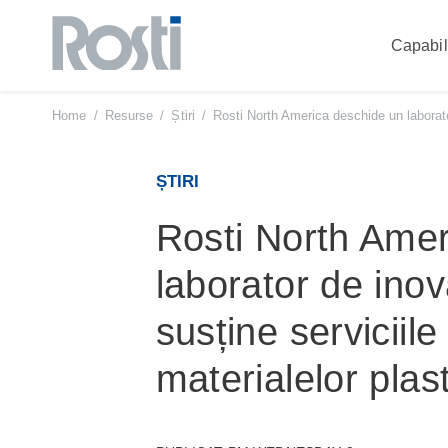
Capabili
Sari
la
conținut
Home
/
Resurse
/
Știri
/
Rosti North America deschide un laborator 
ȘTIRI
Rosti North Amer
laborator de inov
susține serviciile
materialelor plas