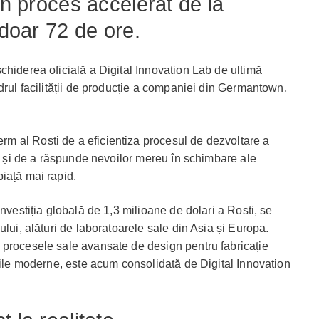
un proces accelerat de la
 doar 72 de ore.
chiderea oficială a Digital Innovation Lab de ultimă
drul facilității de producție a companiei din Germantown,
 al Rosti de a eficientiza procesul de dezvoltare a
ie și de a răspunde nevoilor mereu în schimbare ale
iață mai rapid.
nvestiția globală de 1,3 milioane de dolari a Rosti, se
ului, alături de laboratoarele sale din Asia și Europa.
 procesele sale avansate de design pentru fabricație
ățile moderne, este acum consolidată de Digital Innovation