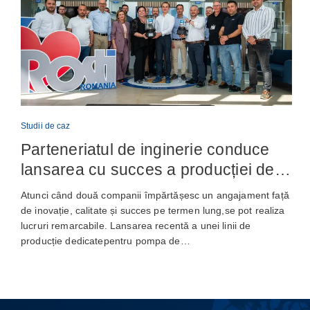
Studii de caz
Parteneriatul de inginerie conduce
lansarea cu succes a producției de
pompe de ungere automată
Atunci când două companii împărtășesc un angajament față
de inovație, calitate și succes pe termen lung,se pot realiza
lucruri remarcabile. Lansarea recentă a unei linii de
producție dedicatepentru pompa de…