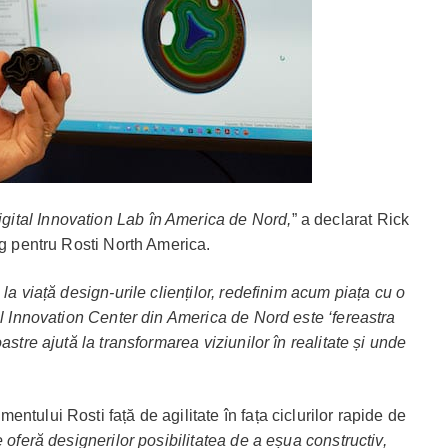
ital Innovation Lab în America de Nord,
” a declarat Rick
ng pentru Rosti North America.
la viață design-urile clienților, redefinim acum piața cu o
ul Innovation Center din America de Nord este ‘fereastra
astre ajută la transformarea viziunilor în realitate și unde
ntului Rosti față de agilitate în fața ciclurilor rapide de
e oferă designerilor posibilitatea de a eșua constructiv,