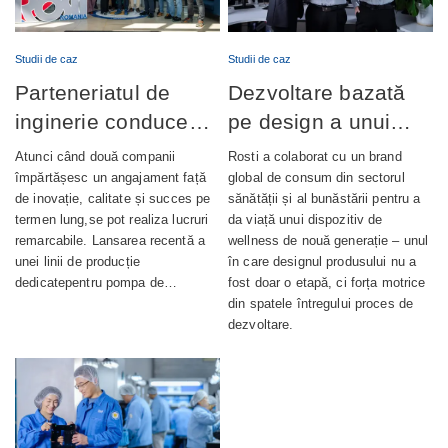
Studii de caz
Studii de caz
Parteneriatul de
Dezvoltare bazată
inginerie conduce
pe design a unui
lansarea cu succes
dispozitiv de
Atunci când două companii
Rosti a colaborat cu un brand
a producției de
wellness complet
împărtășesc un angajament față
global de consum din sectorul
de inovație, calitate și succes pe
sănătății și al bunăstării pentru a
pompe de ungere
integrat
termen lung,se pot realiza lucruri
da viață unui dispozitiv de
automată
remarcabile. Lansarea recentă a
wellness de nouă generație – unul
unei linii de producție
în care designul produsului nu a
dedicatepentru pompa de…
fost doar o etapă, ci forța motrice
din spatele întregului proces de
dezvoltare.