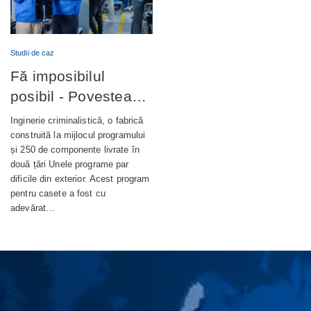
Studii de caz
Fă imposibilul
posibil - Povestea
completă din spatele
Inginerie criminalistică, o fabrică
unui terminal bancar
construită la mijlocul programului
și 250 de componente livrate în
de autoservire de
două țări Unele programe par
nouă generație
dificile din exterior. Acest program
pentru casete a fost cu
adevărat…