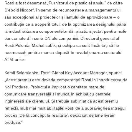
Rosti a fost desemnat „Furnizorul de plastic al anului” de către
Diebold Nixdorf, în semn de recunoaștere a managementului
său excepțional al proiectelor și lanțului de aprovizionare – o
contribuție ce a acoperit totul, de la optimizarea designului până
la industrializarea componentelor din plastic injectat pentru noile
bancomate din seria DN ale companiei. Directorul general al
Rosti Polonia, Michal Lubik, și echipa sa sunt încântați să fie
recunoscuți pentru munca depusă în revoluționarea sectorului
ATM-urilor.
Kamil Solomianko, Rosti Global Key Account Manager, spune:
„Acest premiu este dovada competenței Rosti în Introducerea de
Noi Produse. Proiectul a implicat o cantitate mare de
comunicare transversală și muncă în echipă cu centrele
inginerești ale clientului. Și trebuie subliniat că acest premiu
reflectă mult mai mult abilitățile Rosti de a supraveghea întregul
proces ‘De la concept la realitate’, decât cât de bine livrăm
produse.”