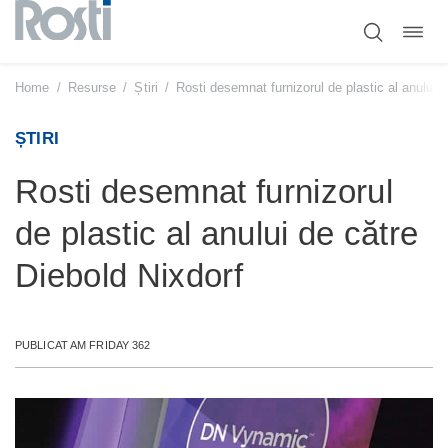
Comut
Sari
navig
la
conținut
Home
/
Resurse
/
Știri
/
Rosti desemnat furnizorul de plastic al anului 
ȘTIRI
Rosti desemnat furnizorul
de plastic al anului de către
Diebold Nixdorf
PUBLICAT AM FRIDAY 362