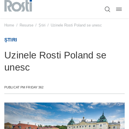
Comut
Sari
navig
la
conținut
Home
/
Resurse
/
Știri
/
Uzinele Rosti Poland se unesc
ȘTIRI
Uzinele Rosti Poland se
unesc
PUBLICAT PM FRIDAY 362