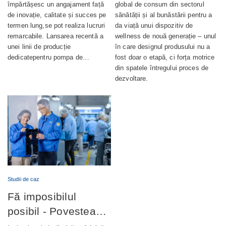
a producției de
wellness complet
împărtășesc un angajament față
global de consum din sectorul
de inovație, calitate și succes pe
sănătății și al bunăstării pentru a
pompe de ungere
integrat
termen lung,se pot realiza lucruri
da viață unui dispozitiv de
automată
remarcabile. Lansarea recentă a
wellness de nouă generație – unul
unei linii de producție
în care designul produsului nu a
dedicatepentru pompa de…
fost doar o etapă, ci forța motrice
din spatele întregului proces de
dezvoltare.
Studii de caz
Fă imposibilul
posibil - Povestea
completă din spatele