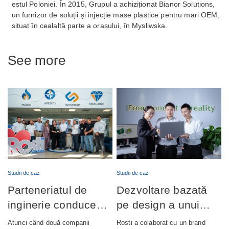
estul Poloniei. În 2015, Grupul a achiziționat Bianor Solutions,
un furnizor de soluții și injecție mase plastice pentru mari OEM,
situat în cealaltă parte a orașului, în Mysliwska.
See more
Studii de caz
Studii de caz
Parteneriatul de
Dezvoltare bazată
inginerie conduce
pe design a unui
lansarea cu succes
dispozitiv de
Atunci când două companii
Rosti a colaborat cu un brand