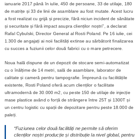
ianuarie 2017 până în iulie, 450 de persoane, 33 de utilaje, 180
de matrițe și 33 de linii de asamblare au fost mutate. Acest lucru
a fost realizat cu grijă și precizie, fără niciun incident de sănătate
și securitate și fără impact asupra clienților noștri”, a declarat
Rafal Cybulski, Director General al Rosti Poland. Pe 16 iulie, cei
1.300 de angajați ai noii facilități extinse au sărbătorit finalizarea
cu succes a fuziunii celor două fabrici cu o mare petrecere.
Noua hală dispune de un depozit de stocare semi-automatizat
cu o înălțime de 14 metri, sală de asamblare, laborator de
calitate și cameră pentru tampografie. Împreună cu facilitățile
existente, Rosti Poland oferă acum clienților o facilitate
ultramodernă de 30.000 m2, cu peste 150 de utilaje de injecție
mase plastice având o forță de strângere între 25T și 1300T și
un centru logistic cu spații de depozitare pentru peste 18.000 de
paleți.
“Fuziunea celor două facilități ne permite să oferim
clienților noștri producție și distribuție la nivel global, pentru